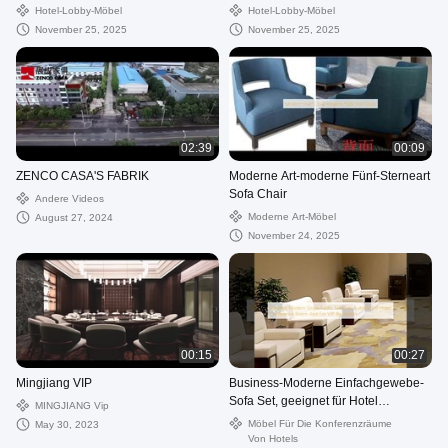
einschließlich niedriger Schränke
Stil
Hotel-Lobby-Möbel
Hotel-Lobby-Möbel
und quadratischer Tische
November 25, 2025
November 25, 2025
02:39
00:09
ZENCO CASA'S FABRIK
Moderne Art-moderne Fünf-Sterneart
Sofa Chair
Andere Videos
Moderne Art-Möbel
August 27, 2024
November 24, 2025
00:15
00:27
Mingjiang VIP
Business-Moderne Einfachgewebe-
Sofa Set, geeignet für Hotel
MINGJIANG Vip
Konferenzraum und für VIP-
Möbel Für Die Konferenzräume
May 30, 2023
Rezeption
Von Hotels