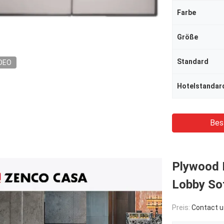
Farbe
Größe
Standard
DEO
Hotelstandar
Bes
Plywood 
Lobby So
Preis:
Contact u