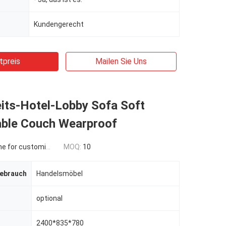
Kundengerecht
tpreis
Mailen Sie Uns
its-Hotel-Lobby Sofa Soft
ble Couch Wearproof
 for customized
MOQ:
10
Gebrauch
Handelsmöbel
optional
2400*835*780