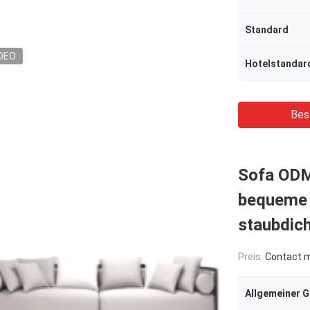
Standard
DEO
Hotelstandar
Bes
Sofa ODM
bequeme 
staubdic
Preis:
Contact me
Allgemeiner 