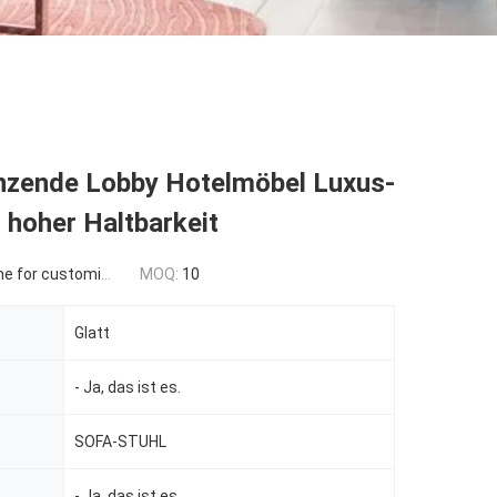
nzende Lobby Hotelmöbel Luxus-
 hoher Haltbarkeit
 for customized
MOQ:
10
Glatt
- Ja, das ist es.
SOFA-STUHL
- Ja, das ist es.