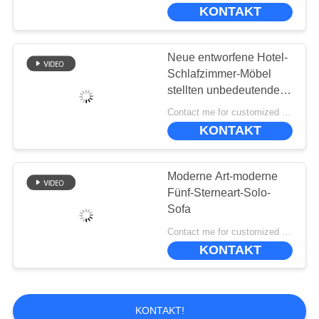
UNS
KONTAKT
WERKSBESICHTIGUNG
Neue entworfene Hotel-
Schlafzimmer-Möbel
QUALITÄTSKONTROLLE
stellten unbedeutende
Schreibtisch-Tabelle
Contact me for customized MOQ:10
160*70*75cm ein
KONTAKT
BITTE
UM
Moderne Art-moderne
EIN
Fünf-Sterneart-Solo-
ANGEBOT
Sofa
Contact me for customized MOQ:10
KONTAKT
SITEMAP
DATENSCHUTZ-
KONTAKT!