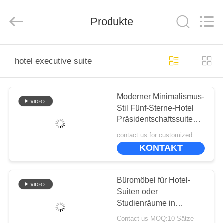
-
2026
ZENCO.
All
Produkte
Rights
Reserved.
ZU
hotel executive suite
HAUSE
Moderner Minimalismus-
PRODUKTE
Stil Fünf-Sterne-Hotel
Präsidentschaftssuite
VIDEOS
Möbel-Set
contact us for customized MOQ:10
KONTAKT
VR-
SHOW
Büromöbel für Hotel-
Suiten oder
Studienräume in
ÜBER
Wohnungen
Contact us MOQ:10 Sätze