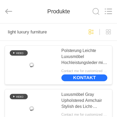
-
2026
ZENCO.
All
Produkte
Rights
Reserved.
ZU
light luxury furniture
HAUSE
Polsterung Leichte
PRODUKTE
Luxusmöbel
Hochleistungsleder mit
VIDEOS
mattem Finish
Contact me for customized MOQ:10
KONTAKT
VR-
SHOW
Luxusmöbel Gray
Upholstered Armchair
Stylish des Licht-
ÜBER
ISO9001 nach Maß
Contact me for customized MOQ:10