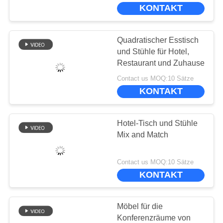
UNS
KONTAKT
WERKSBESICHTIGUNG
Quadratischer Esstisch
und Stühle für Hotel,
QUALITÄTSKONTROLLE
Restaurant und Zuhause
Contact us MOQ:10 Sätze
KONTAKT
BITTE
UM
Hotel-Tisch und Stühle
EIN
Mix and Match
ANGEBOT
Contact us MOQ:10 Sätze
KONTAKT
SITEMAP
DATENSCHUTZ-
Möbel für die
Konferenzräume von