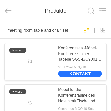
-
2026
ZENCO.
All
Produkte
Rights
Reserved.
ZU
meeting room table and chair set
HAUSE
Konferenzsaal-Möbel-
PRODUKTE
Konferenzzimmer-
Tabelle SGS-ISO9001
VIDEOS
und Stuhl-Satz
$1317/Set MOQ:10
KONTAKT
VR-
SHOW
Möbel für die
Konferenzräume des
Hotels mit Tisch- und
ÜBER
Stuhl-Set
Contact us MOQ:10 Sätze