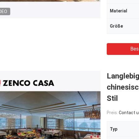
Material
DEO
Größe
Bes
Langlebi
chinesis
Stil
Preis:
Contact u
Typ