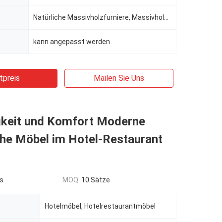
Natürliche Massivholzfurniere, Massivholz mehrschichtiger Platten-Basismaterial, Massivholzrahmen, I
kann angepasst werden
tpreis
Mailen Sie Uns
gkeit und Komfort Moderne
che Möbel im Hotel-Restaurant
s
MOQ:
10 Sätze
Hotelmöbel, Hotelrestaurantmöbel