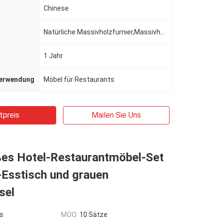
Chinese
Natürliche Massivholzfurnier,Massivholz mehrschichtiger Platten-Basismaterial,Eichmassivholzrahmen,I
1 Jahr
Verwendung
Möbel für Restaurants
tpreis
Mailen Sie Uns
ßes Hotel-Restaurantmöbel-Set
-Esstisch und grauen
sel
s
MOQ:
10 Sätze