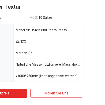
er Textur
s
MOQ:
10 Sätze
Möbel für Hotels und Restaurants
ZENCO
Morden-Stil
Natürliche Massivholzfurniere, Massivholz mehrschichtiger Platten-Basismaterial, Massivholzrahmen, I
¥1000*750mm (kann angepasst werden)
tpreis
Mailen Sie Uns