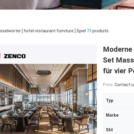
sselwörter [ hotel restaurant furniture ] Spiel
73
produits.
Moderne 
Set Mass
für vier 
Preis:
Contact u
Typ
Marke
Stil