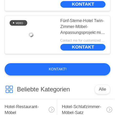
UNS
KONTAKT
WERKSBESICHTIGUNG
Fünf-Sterne-Hotel Twin-
Zimmer-Möbel-
QUALITÄTSKONTROLLE
Anpassungsprojekt mit
einem
Contact me for customized MOQ:10
unverwechselbaren Stil
KONTAKT
BITTE
UM
EIN
KONTAKT!
ANGEBOT
Beliebte Kategorien
Alle
SITEMAP
DATENSCHUTZ-
Hotel-Restaurant-
Hotel-Schlafzimmer-
Möbel
Möbel-Satz