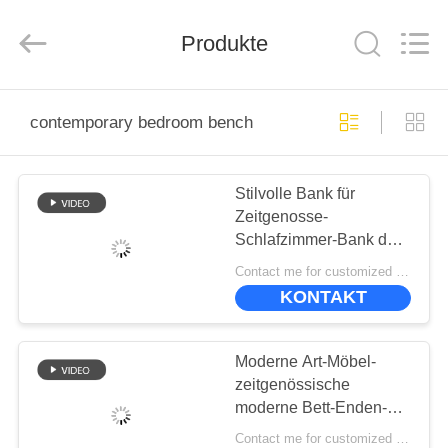
-
2025
ZENCO.
All
Produkte
Rights
Reserved.
ZU
contemporary bedroom bench
HAUSE
Stilvolle Bank für
PRODUKTE
Zeitgenosse-
Schlafzimmer-Bank des
VIDEOS
Wohnzimmer-Fleck-
Contact me for customized MOQ:10
beständige
KONTAKT
120*38*42cm
VR-
SHOW
Moderne Art-Möbel-
zeitgenössische
moderne Bett-Enden-
ÜBER
Bank ODM nicht rostend
Contact me for customized MOQ:10