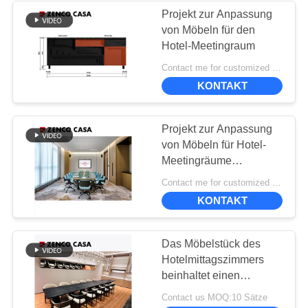
Projekt zur Anpassung
von Möbeln für den
48
Hotel-Meetingraum
Contact me for customized MOQ:10
Moderne Art-Möbel
KONTAKT
Projekt zur Anpassung
von Möbeln für Hotel-
Meetingräume
einschließlich
21
Contact me for customized MOQ:10
hochnehmbaren
KONTAKT
Möbel im
Konferenzstühlen
chinesischen Stil
Das Möbelstück des
Hotelmittagszimmers
beinhaltet einen
Massivholztisch und
Contact us MOQ:10 Sätze
Freizeitstühle