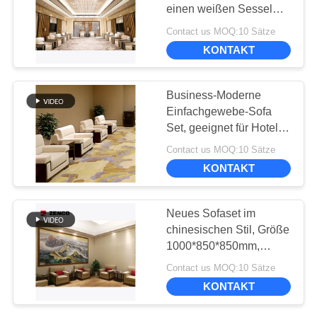
BESTIMMUNGEN
einen weißen Sessel
und einen soliden Holz-
Contact us MOQ:10 Sätze
Tisch
9
KONTAKT
Möbel für
Business-Moderne
Geschäftsräume
Einfachgewebe-Sofa
Set, geeignet für Hotel
Konferenzraum und für
Contact us MOQ:10 Sätze
VIP-Rezeption
KONTAKT
20
Neues Sofaset im
Europäische Art-
chinesischen Stil, Größe
1000*850*850mm,
Möbel
geeigneter Hotel-
Contact us MOQ:10 Sätze
Treffraum
KONTAKT