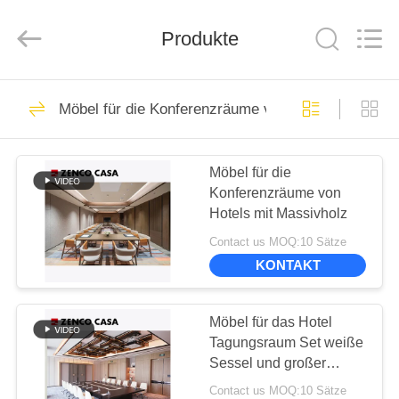
-
2026
ZENCO.
All
Produkte
Rights
Reserved.
ZU
48
Möbel für die Konferenzräume von Hotels
HAUSE
Hotel-Restaurant-
Möbel
Möbel für die
PRODUKTE
Konferenzräume von
Hotels mit Massivholz
VIDEOS
Contact us MOQ:10 Sätze
KONTAKT
55
VR-
Hotel-Schlafzimmer-
SHOW
Möbel für das Hotel
Tagungsraum Set weiße
Möbel-Satz
Sessel und großer
ÜBER
Konferenztisch
Contact us MOQ:10 Sätze