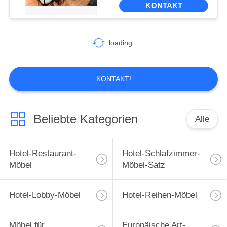
KONTAKT
31
loading...
Helle Luxusmöbel
KONTAKT!
Beliebte Kategorien
Alle
28
Möbel für die
Hotel-Restaurant-
Hotel-Schlafzimmer-
Konferenzräume
Möbel
Möbel-Satz
von Hotels
Hotel-Lobby-Möbel
Hotel-Reihen-Möbel
Möbel für
Europäische Art-