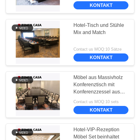
UNS
KONTAKT
WERKSBESICHTIGUNG
Hotel-Tisch und Stühle
55
Mix and Match
QUALITÄTSKONTROLLE
Hotel-Lobby-Möbel
Contact us MOQ:10 Sätze
KONTAKT
BITTE
UM
Möbel aus Massivholz
EIN
Konferenztisch mit
ANGEBOT
Konferenzzessel aus
10
Lederholz
Contact us MOQ:10 sets
SITEMAP
KONTAKT
Hotel-Reihen-Möbel
DATENSCHUTZ-
Hotel-VIP-Rezeption
Möbel Set beinhaltet