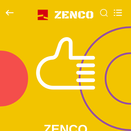
-
2026
ZENCO.
All
Rights
Reserved.
ZU
HAUSE
PRODUKTE
VIDEOS
VR-
SHOW
ÜBER
ZENCO