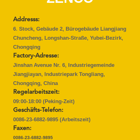
UNS
Addresss:
WERKSBESICHTIGUNG
6. Stock, Gebäude 2, Bürogebäude Liangjiang
Chuncheng, Longshan-Straße, Yubei-Bezirk,
QUALITÄTSKONTROLLE
Chongqing
Factory-Adresse:
BITTE
Jinshan Avenue Nr. 6, Industriegemeinde
UM
Jiangjiayan, Industriepark Tongliang,
EIN
Chongqing, China
ANGEBOT
Regelarbeitszeit:
09:00-18:00 (Peking-Zeit)
SITEMAP
Geschäfts-Telefon:
0086-23-6882-9895
(Arbeitszeit)
Faxen:
DATENSCHUTZ-
0086-23-6882-9895