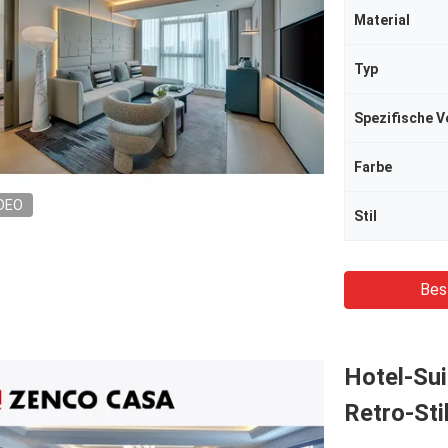
Material
Typ
Spezifische 
Farbe
DEO
Stil
Bes
Hotel-Su
Retro-Sti