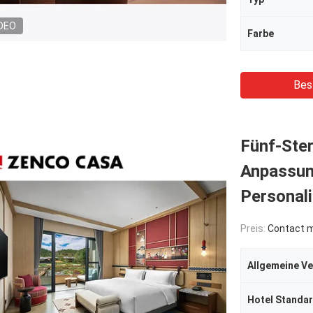
DEO
Farbe
Bes
Fünf-Ste
Anpassun
Personali
Preis:
Contact me
Allgemeine V
Hotel Standa