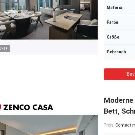
Material
Farbe
Größe
DEO
Gebrauch
Bes
Moderne 
Bett, Sch
Preis:
Contact me