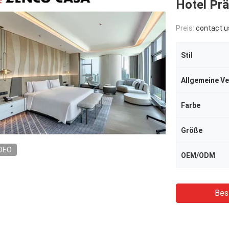
Hotel Pr
Preis:
contact us
Stil
Allgemeine V
Farbe
Größe
DEO
OEM/ODM
Bes