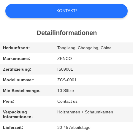
UNS
KONTAKT!
WERKSBESICHTIGUNG
Detailinformationen
QUALITÄTSKONTROLLE
Herkunftsort:
Tongliang, Chongqing, China
BITTE
Markenname:
ZENCO
UM
Zertifizierung:
IS09001
EIN
Modellnummer:
ZCS-0001
ANGEBOT
Min Bestellmenge:
10 Sätze
Preis:
Contact us
SITEMAP
Verpackung
Holzrahmen + Schaumkanten
Informationen:
DATENSCHUTZ-
Lieferzeit:
30-45 Arbeitstage