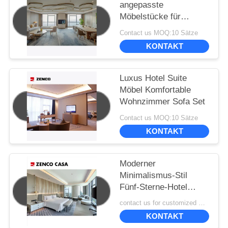
angepasste
Möbelstücke für
Hotelprojekte
Contact us MOQ:10 Sätze
KONTAKT
Luxus Hotel Suite
Möbel Komfortable
Wohnzimmer Sofa Set
Contact us MOQ:10 Sätze
KONTAKT
Moderner
Minimalismus-Stil
Fünf-Sterne-Hotel
Präsidentschaftssuite
contact us for customized MOQ:10
Möbel-Set
KONTAKT