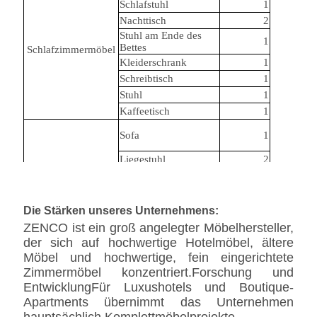
Schlafstuhl
1
Nachttisch
2
Stuhl am Ende des
1
Bettes
Schlafzimmermöbel
Kleiderschrank
1
Schreibtisch
1
Stuhl
1
Kaffeetisch
1
Sofa
1
Liegestuhl
2
Wohnzimmermöbel
Kaffeetisch
2
Tagungstisch
1
Sitzungssitz
8
Die Stärken unseres Unternehmens:
Kniebein
1
ZENCO ist ein groß angelegter Möbelhersteller,
Kontaktieren Sie uns, wenn Sie eine Anpassung
der sich auf hochwertige Hotelmöbel, ältere
benötigen
Möbel und hochwertige, fein eingerichtete
Zimmermöbel konzentriert.Forschung und
EntwicklungFür Luxushotels und Boutique-
Apartments übernimmt das Unternehmen