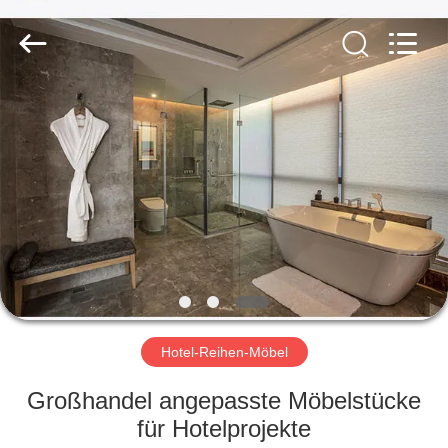
-
2026
ZENCO.
All
Rights
Reserved.
ZU
HAUSE
PRODUKTE
VIDEOS
VR-
SHOW
Hotel-Reihen-Möbel
Großhandel angepasste Möbelstücke
ÜBER
für Hotelprojekte