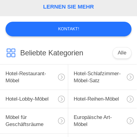
UNS
LERNEN SIE MEHR
WERKSBESICHTIGUNG
KONTAKT!
QUALITÄTSKONTROLLE
Beliebte Kategorien
Alle
BITTE
UM
Hotel-Restaurant-
Hotel-Schlafzimmer-
EIN
Möbel
Möbel-Satz
ANGEBOT
Hotel-Lobby-Möbel
Hotel-Reihen-Möbel
SITEMAP
Möbel für
Europäische Art-
Geschäftsräume
Möbel
DATENSCHUTZ-