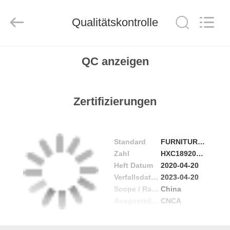
-
2026
ZENCO.
All
Qualitätskontrolle
Rights
Reserved.
ZU
QC anzeigen
HAUSE
PRODUKTE
Zertifizierungen
VIDEOS
Standard
FURNITURE CUSTOMIZATION SERVICE CERTIFICATE
Zahl
HXC18920F060010ROM
VR-
Heft Datum
2020-04-20
Verfallsdatum
2023-04-20
SHOW
Scope / Range
China
Ausgestellt von
CNCA
ÜBER