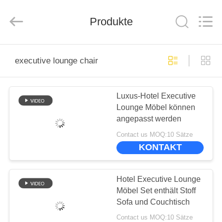
-
2025
ZENCO.
All
Produkte
Rights
Reserved.
ZU
executive lounge chair
HAUSE
Luxus-Hotel Executive
PRODUKTE
Lounge Möbel können
angepasst werden
VIDEOS
Contact us MOQ:10 Sätze
KONTAKT
VR-
SHOW
Hotel Executive Lounge
Möbel Set enthält Stoff
Sofa und Couchtisch
ÜBER
Contact us MOQ:10 Sätze