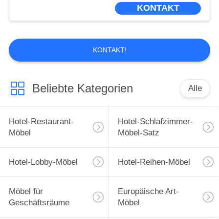
UNS
KONTAKT
WERKSBESICHTIGUNG
KONTAKT!
QUALITÄTSKONTROLLE
Beliebte Kategorien
Alle
BITTE
UM
Hotel-Restaurant-
Hotel-Schlafzimmer-
EIN
Möbel
Möbel-Satz
ANGEBOT
Hotel-Lobby-Möbel
Hotel-Reihen-Möbel
SITEMAP
Möbel für
Europäische Art-
Geschäftsräume
Möbel
DATENSCHUTZ-