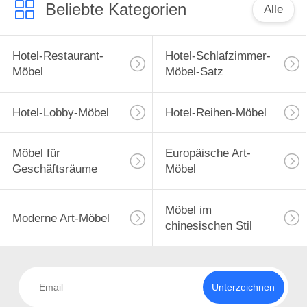
UNS
Beliebte Kategorien
Alle
WERKSBESICHTIGUNG
Hotel-Restaurant-
Hotel-Schlafzimmer-
Möbel
Möbel-Satz
QUALITÄTSKONTROLLE
Hotel-Lobby-Möbel
Hotel-Reihen-Möbel
BITTE
UM
Möbel für
Europäische Art-
Geschäftsräume
Möbel
EIN
ANGEBOT
Möbel im
Moderne Art-Möbel
chinesischen Stil
SITEMAP
DATENSCHUTZ-
Unterzeichnen