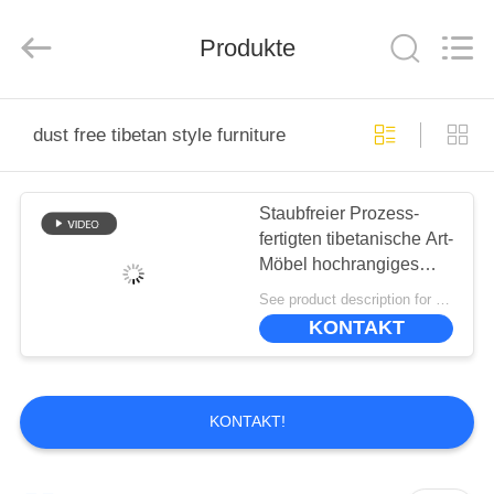
-
2026
ZENCO.
All
Produkte
Rights
Reserved.
ZU
dust free tibetan style furniture
HAUSE
Staubfreier Prozess-
PRODUKTE
fertigten tibetanische Art-
Möbel hochrangiges
VIDEOS
besonders an
See product description for price MOQ:10
KONTAKT
VR-
SHOW
KONTAKT!
ÜBER