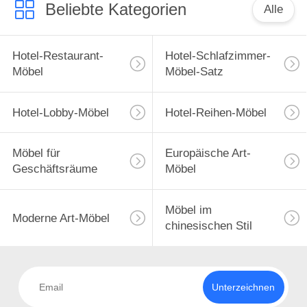
UNS
Beliebte Kategorien
Alle
WERKSBESICHTIGUNG
Hotel-Restaurant-
Hotel-Schlafzimmer-
Möbel
Möbel-Satz
QUALITÄTSKONTROLLE
Hotel-Lobby-Möbel
Hotel-Reihen-Möbel
BITTE
UM
Möbel für
Europäische Art-
Geschäftsräume
Möbel
EIN
ANGEBOT
Möbel im
Moderne Art-Möbel
chinesischen Stil
SITEMAP
DATENSCHUTZ-
Unterzeichnen