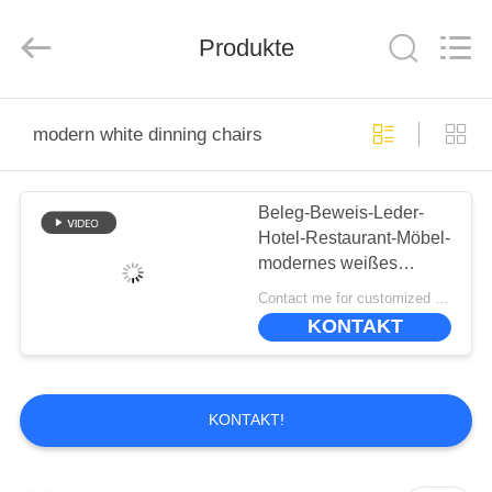
-
2026
ZENCO.
All
Produkte
Rights
Reserved.
ZU
modern white dinning chairs
HAUSE
Beleg-Beweis-Leder-
PRODUKTE
Hotel-Restaurant-Möbel-
modernes weißes
VIDEOS
speisendes Stühle ODM
Contact me for customized MOQ:10
KONTAKT
VR-
SHOW
KONTAKT!
ÜBER