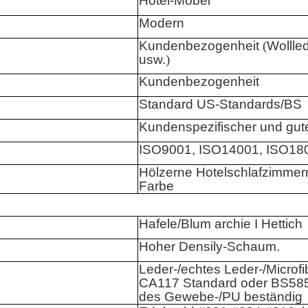
Hotel-Möbel
Modern
Kundenbezogenheit
(
Wollled
usw.
)
Kundenbezogenheit
Standard US-Standards/BS
Kundenspezifischer und gute
ISO9001, ISO14001, ISO18
Hölzerne Hotelschlafzimmerm
Farbe
Hafele/Blum archie I Hettich
Hoher Densily-Schaum.
Leder-/echtes Leder-/Microfi
CA117 Standard oder BS585
des Gewebe-/PU beständig