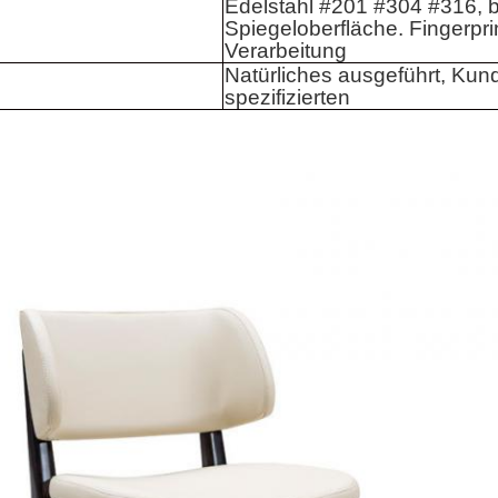
Edelstahl #201 #304 #316, b
Spiegeloberfläche. Fingerpri
Verarbeitung
Natürliches ausgeführt, Kun
spezifizierten