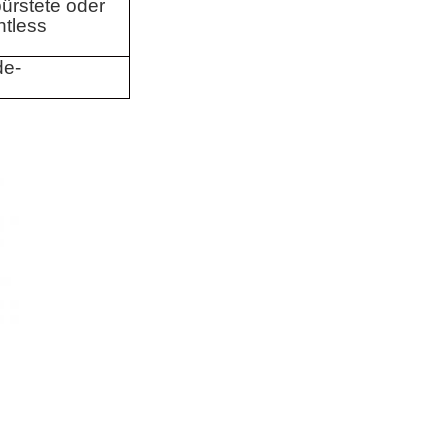
ürstete oder
ntless
de-