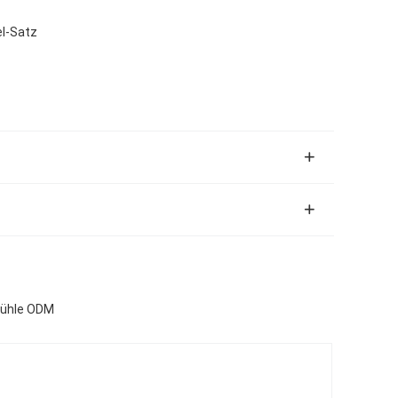
el-Satz
tühle ODM