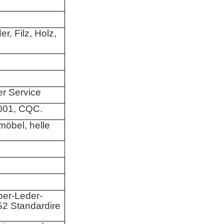
er, Filz, Holz,
r Service
001, CQC.
öbel, helle
ber-Leder-
2 Standardire