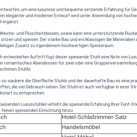
 entworfen, um eine luxuriöse und bequeme setzende Erfahrung für G
Sein eleganter und moderner Entwurf wird unter Anwendung von hochw
 ergänzt.
 Weiche- und Plüschsitzkissen, sowie kann eine unterstützende Rück
 sitzen und speisen. Der starke Bau und erstklassigen die Materialie
glebigen Zusatz zu irgendeinem hochwertigen Speiseraum.
h entwickelten Auftritt fügt dieser speisende Stuhl eine Note von Lux
 ein romantisches Abendessen für zwei oder eine Gruppenversammlung
 schönen Stuhls.
-zu-saubere die Oberfläche Stuhls und der dauerhafte Bau es eine pra
fen, die viel Gebrauch sehen. Der Stuhl ist auch verfügbar in einer St
korart zu entsprechen.
 speisenden Luxusstühlen erhöht die speisende Erfahrung Ihrer Fünf-S
feinen speisenden Einrichtung hinzu.
uch
Hotel-Schlafzimmer-Satz
ch
Handelsmöbel