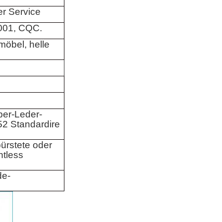
r Service
001, CQC.
öbel, helle
ber-Leder-
2 Standardire
ürstete oder
ntless
de-