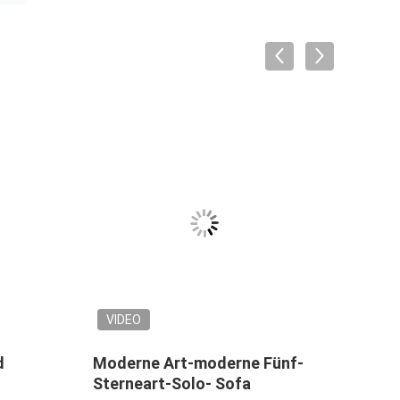
VIDEO
VID
d
Moderne Art-moderne Fünf-
Mode
Sterneart-Solo- Sofa
mit 