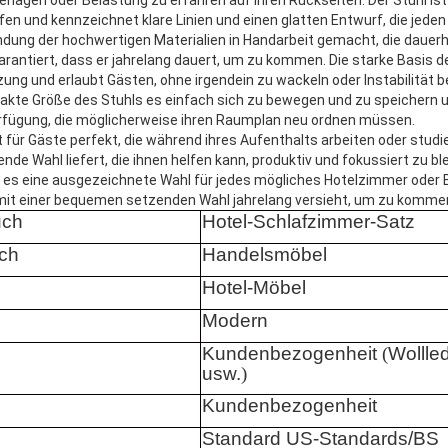
en und kennzeichnet klare Linien und einen glatten Entwurf, die jede
ndung der hochwertigen Materialien in Handarbeit gemacht, die dauer
arantiert, dass er jahrelang dauert, um zu kommen. Die starke Basis 
ng und erlaubt Gästen, ohne irgendein zu wackeln oder Instabilität 
kte Größe des Stuhls es einfach sich zu bewegen und zu speichern u
 Verfügung, die möglicherweise ihren Raumplan neu ordnen müssen.
t für Gäste perfekt, die während ihres Aufenthalts arbeiten oder stud
nde Wahl liefert, die ihnen helfen kann, produktiv und fokussiert zu bl
n es eine ausgezeichnete Wahl für jedes mögliches Hotelzimmer oder B
 mit einer bequemen setzenden Wahl jahrelang versieht, um zu komme
uch
Hotel-Schlafzimmer-Satz
ch
Handelsmöbel
Hotel-Möbel
Modern
Kundenbezogenheit
(
Wollled
usw.
)
Kundenbezogenheit
Standard US-Standards/BS