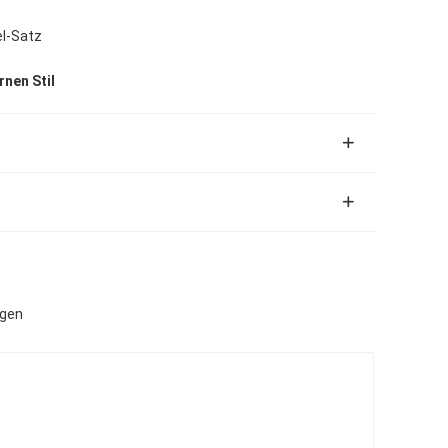
el-Satz
nen Stil
ngen