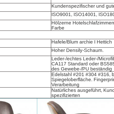
Kundenspezifischer und gute
ISO9001, ISO14001, ISO18
Hölzerne Hotelschlafzimmerm
Farbe
Hafele/Blum archie I Hettich
Hoher Densily-Schaum.
Leder-/echtes Leder-/Microfi
CA117 Standard oder BS585
des Gewebe-/PU beständig
Edelstahl #201 #304 #316, b
Spiegeloberfläche. Fingerpri
Verarbeitung
Natürliches ausgeführt, Kun
spezifizierten