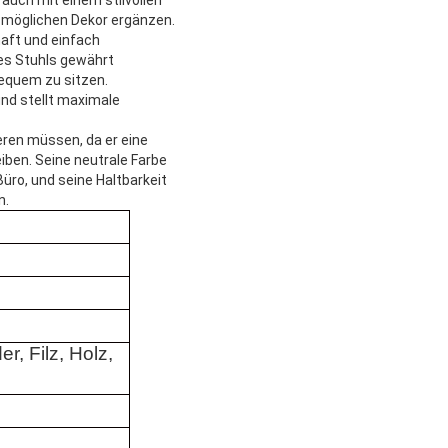
n möglichen Dekor ergänzen.
haft und einfach
des Stuhls gewährt
bequem zu sitzen.
nd stellt maximale
ieren müssen, da er eine
eiben. Seine neutrale Farbe
üro, und seine Haltbarkeit
n.
er, Filz, Holz,