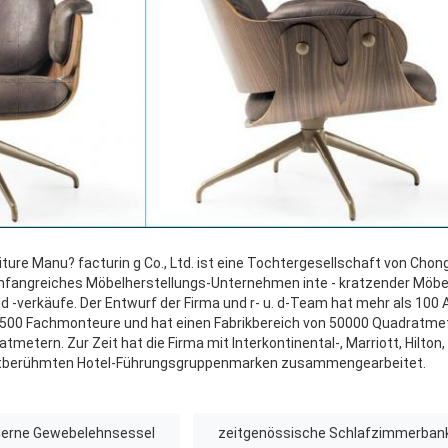
ure Manu? facturin g Co., Ltd. ist eine Tochtergesellschaft von Chong
 umfangreiches Möbelherstellungs-Unternehmen inte - kratzender Möbe
d -verkäufe. Der Entwurf der Firma und r- u. d-Team hat mehr als 100 A
 500 Fachmonteure und hat einen Fabrikbereich von 50000 Quadratme
metern. Zur Zeit hat die Firma mit Interkontinental-, Marriott, Hilton,
tberühmten Hotel-Führungsgruppenmarken zusammengearbeitet.
erne Gewebelehnsessel
zeitgenössische Schlafzimmerban