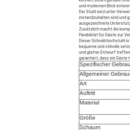
und modernen Blick entworf
Der Stuhl wird unter Verwe
instandzuhalten sind und g
ausgezeichnete Unterstützu
Zusätzlich macht die kompa
Flexibilität für Gäste zur
Dieser Schreibtischstuhl is
bequeme und stilvolle setze
und glatter Entwurf treffe
garantiert, dass sie Gäste
Spezifischer Gebra
Allgemeiner Gebrau
Art
Auftritt
Material
Größe
Schaum