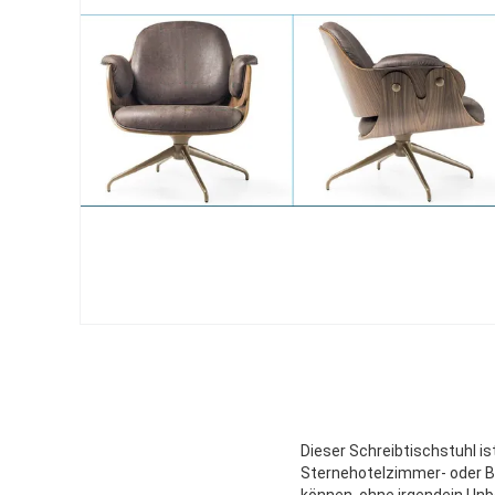
Dieser Schreibtischstuhl i
Sternehotelzimmer- oder B
können, ohne irgendein Unbe