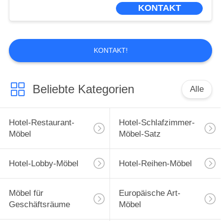
UNS
KONTAKT
WERKSBESICHTIGUNG
KONTAKT!
QUALITÄTSKONTROLLE
Beliebte Kategorien
Alle
BITTE
UM
Hotel-Restaurant-
Hotel-Schlafzimmer-
EIN
Möbel
Möbel-Satz
ANGEBOT
Hotel-Lobby-Möbel
Hotel-Reihen-Möbel
SITEMAP
Möbel für
Europäische Art-
Geschäftsräume
Möbel
DATENSCHUTZ-