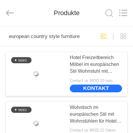
-
2025
ZENCO.
All
Produkte
Rights
Reserved.
ZU
european country style furniture
HAUSE
Hotel Freizeitbereich
PRODUKTE
Möbel im europäischen
Stil Wohnstuhl mit
VIDEOS
kleinen runden Tisch
Contact us MOQ:10 sets
KONTAKT
VR-
SHOW
Wohntisch im
europäischen Stil mit
Wohnstühlen für Hotel
ÜBER
oder Zuhause
Contact us MOQ:10 Sätze