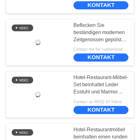
UNS
KONTAKT
WERKSBESICHTIGUNG
Beflecken Sie
beständigen modernen
QUALITÄTSKONTROLLE
Zeitgenossen gepolstert,
Stühle speisend
Contact me for customized MOQ:10
50*40*45cm
KONTAKT
BITTE
UM
Hotel-Restaurant-Möbel-
EIN
Set beinhaltet Leder
ANGEBOT
Esstuhl und Marmor
runden Esstisch
Contact us MOQ:10 Sätze
KONTAKT
SITEMAP
DATENSCHUTZ-
Hotel-Restaurantmöbel
beinhalten einen runden