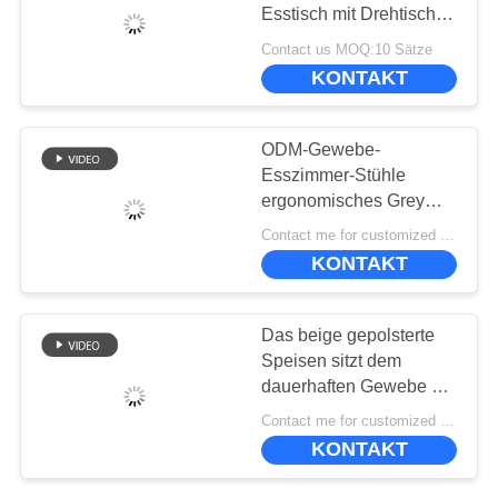
BESTIMMUNGEN
Esstisch mit Drehtisch
und passenden
Contact us MOQ:10 Sätze
Esstühlen
KONTAKT
ODM-Gewebe-
Esszimmer-Stühle
ergonomisches Grey
Upholstered Dining
Contact me for customized MOQ:10
Chair
KONTAKT
Das beige gepolsterte
Speisen sitzt dem
dauerhaften Gewebe der
Creme-ISO9001 vor, das
Contact me for customized MOQ:10
Stühle speist
KONTAKT