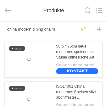
-
2025
ZENCO.
All
Produkte
Rights
Reserved.
ZU
china modern dining chairs
HAUSE
56*57*75cm neue
PRODUKTE
modernes speisendes
Stühle chinesische Art-
VIDEOS
Möbel-Chinas ODM
Contact me for customized MOQ:10
KONTAKT
VR-
SHOW
ISO14001 China
modernes Speisen sitzt
abgrifffestes
ÜBER
umweltfreundliches vor
Contact me for customized MOQ:10