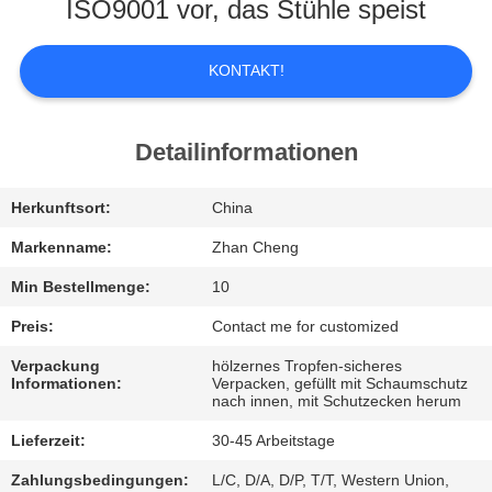
UNS
ISO9001 vor, das Stühle speist
WERKSBESICHTIGUNG
KONTAKT!
QUALITÄTSKONTROLLE
Detailinformationen
BITTE
Herkunftsort:
China
UM
Markenname:
Zhan Cheng
EIN
Min Bestellmenge:
10
ANGEBOT
Preis:
Contact me for customized
Verpackung
hölzernes Tropfen-sicheres
Informationen:
Verpacken, gefüllt mit Schaumschutz
SITEMAP
nach innen, mit Schutzecken herum
Lieferzeit:
30-45 Arbeitstage
DATENSCHUTZ-
Zahlungsbedingungen:
L/C, D/A, D/P, T/T, Western Union,