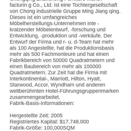
facturin g Co., Ltd. ist eine Tochtergesellschaft
Leder-/Microfiber-Leder-
von Chong industrielle Gruppe Ming Jiang qing.
CA117 Standard oder
Dieses ist ein umfangreiches
BS5852 Standardire des
Möbelherstellungs-Unternehmen inte -
Gewebe-/PU beständig
kratzender Möbelentwurf, -forschung und
SS
Edelstahl #201 #304 #316,
Entwicklung, -produktion und -verkäufe. Der
bürstete oder
Entwurf der Firma und r- u. d-Team hat mehr
Spiegeloberfläche.
als 100 Angestellte, hat die Produktionsbasis
Fingerprintless
mehr als 500 Fachmonteure und hat einen
Verarbeitung
Fabrikbereich von 50000 Quadratmetern und
Marmor
Natürliches ausgeführt,
einen Baubereich von mehr als 100000
Kunde-spezifizierten
Quadratmetern. Zur Zeit hat die Firma mit
Interkontinental-, Marriott, Hilton, Hyatt,
Starwood, Accor, Wyndham und anderen
weltberühmten Hotel-Führungsgruppenmarken
zusammengearbeitet.
Fabrik-Basis-Informationen:
Hergestellte Zeit: 2005
Registriertes Kapital: $17.748.000
Fabrik-Größe: 100,000SQM