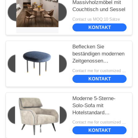
Massivholzmöbel mit
Couchtisch und Sessel
Contact us MOQ:10 Sätze
KONTAKT
Beflecken Sie
beständigen modernen
Zeitgenossen
gepolstert, Stühle
Contact me for customized MOQ:10
speisend 50*40*45cm
KONTAKT
Moderne 5-Sterne-
Solo-Sofa mit
Hotelstandard
830*870*980
Contact me for customized MOQ:10
KONTAKT