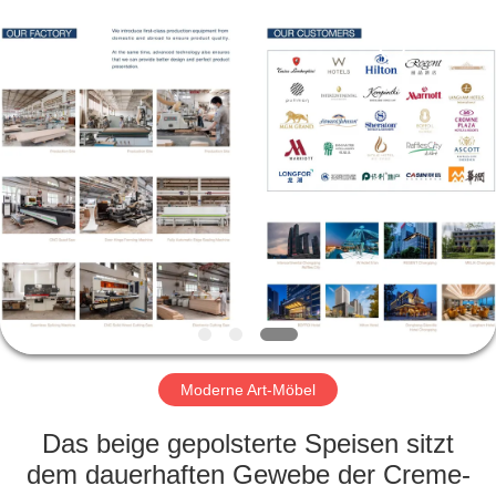
-
2026
ZENCO.
All
Rights
Reserved.
ZU
HAUSE
PRODUKTE
VIDEOS
VR-
SHOW
Moderne Art-Möbel
Das beige gepolsterte Speisen sitzt
ÜBER
dem dauerhaften Gewebe der Creme-