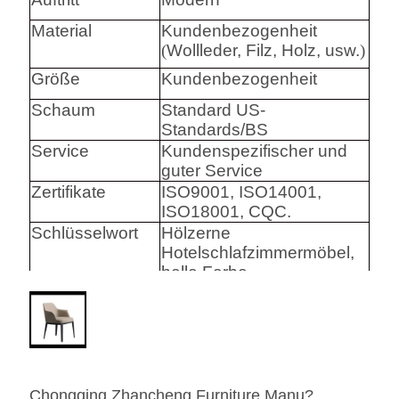
Material
Kundenbezogenheit
(
Wollleder, Filz, Holz, usw.
)
Größe
Kundenbezogenheit
Schaum
Standard US-
Standards/BS
Service
Kundenspezifischer und
guter Service
Zertifikate
ISO9001, ISO14001,
ISO18001, CQC.
Schlüsselwort
Hölzerne
Hotelschlafzimmermöbel,
helle Farbe
Harware
Hafele/Blum archie I
Hettich
Schaum
Hoher Densily-Schaum.
Chongqing Zhancheng Furniture Manu?
Gewebe
Leder-/echtes