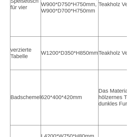
Speisetisch
W900*D750*H750mm,
Teakholz Vene
für vier
W900*D700*H750mm
verzierte
W1200*D350*H850mm
Teakholz Vene
Tabelle
Das Material ist
Badschemel
620*400*420mm
hölzernes Teakh
dunkles Furnier
L4200*W750*H80mm