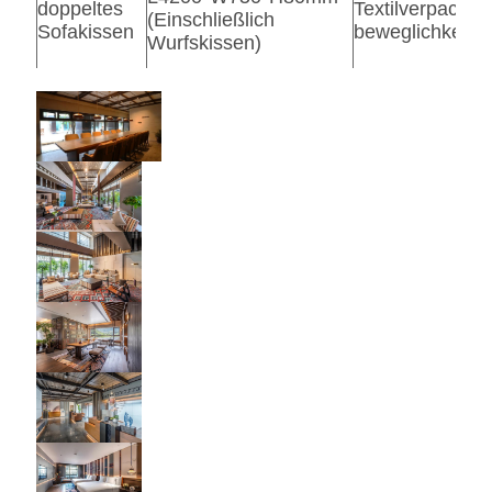
doppeltes
Textilverpacku
(Einschließlich
Sofakissen
beweglichkeit 
Wurfskissen)