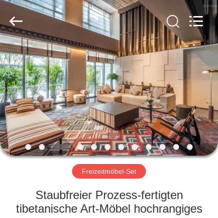
-
2026
ZENCO.
All
Rights
Reserved.
ZU
HAUSE
PRODUKTE
VIDEOS
VR-
SHOW
Freizeitmöbel-Set
Staubfreier Prozess-fertigten
ÜBER
tibetanische Art-Möbel hochrangiges