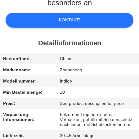
UNS
besonders an
WERKSBESICHTIGUNG
KONTAKT!
QUALITÄTSKONTROLLE
Detailinformationen
BITTE
Herkunftsort:
China
UM
Markenname:
Zhancheng
EIN
Modellnummer:
Indigo
ANGEBOT
Min Bestellmenge:
10
Preis:
See product description for price
SITEMAP
Verpackung
hölzernes Tropfen-sicheres
Informationen:
Verpacken, gefüllt mit Schaumschutz
nach innen, mit Schutzecken herum
DATENSCHUTZ-
Lieferzeit:
30-45 Arbeitstage