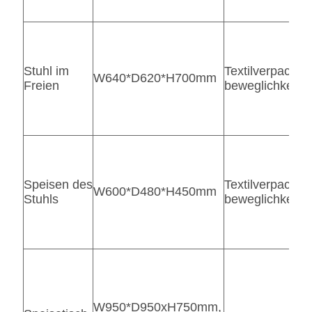
Stuhl im
Textilverpacku
W640*D620*H700mm
Freien
beweglichkeit 
Speisen des
Textilverpacku
W600*D480*H450mm
Stuhls
beweglichkeit 
W950*D950xH750mm,