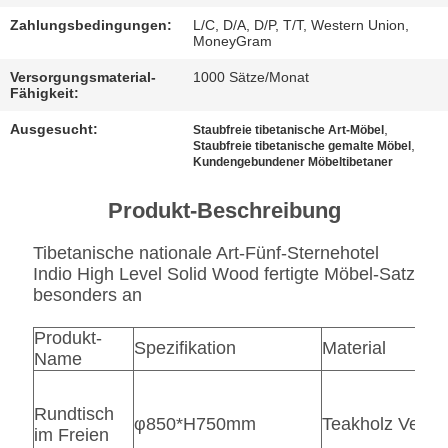
BESTIMMUNGEN
Zahlungsbedingungen:
L/C, D/A, D/P, T/T, Western Union,
MoneyGram
Versorgungsmaterial-
1000 Sätze/Monat
Fähigkeit:
Ausgesucht:
,
Staubfreie tibetanische Art-Möbel
,
Staubfreie tibetanische gemalte Möbel
Kundengebundener Möbeltibetaner
Produkt-Beschreibung
Tibetanische nationale Art-Fünf-Sternehotel
Indio High Level Solid Wood fertigte Möbel-Satz
besonders an
Produkt-
Spezifikation
Material
Name
Rundtisch
φ850*H750mm
Teakholz Vene
im Freien