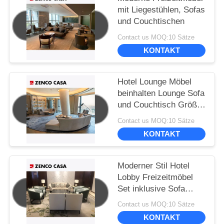
mit Liegestühlen, Sofas
und Couchtischen
Contact us MOQ:10 Sätze
KONTAKT
Hotel Lounge Möbel
beinhalten Lounge Sofa
und Couchtisch Größe
3600*900*780
Contact us MOQ:10 Sätze
KONTAKT
Moderner Stil Hotel
Lobby Freizeitmöbel
Set inklusive Sofa
Freizeitstuhl
Contact us MOQ:10 Sätze
Kaffeetisch
KONTAKT