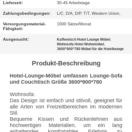
BESTIMMUNGEN
Lieferzeit:
30-45 Arbeitstage
Zahlungsbedingungen:
L/C, D/A, D/P, T/T, Western Union,
Versorgungsmaterial-
1000 Sätze/Monat
Fähigkeit:
Ausgesucht:
,
Kaffeetisch Hotel Lounge Möbel
,
Wohnsofa Hotel Wohnmöbel
3600*900*780 Möbel für die Hotellounge
Produkt-Beschreibung
Hotel-Lounge-Möbel umfassen Lounge-Sofa
und Couchtisch Größe 3600*900*780
Wohnsofa:
Das Design ist einfach und stilvoll, geeignet für
alle Arten von Freizeitbereichen im modernen
Stil.
Bequeme Kissen und Rückenlehnen aus
hochwertigen Materialien, um ein lang
anhaltendes komfortables Erlebnis zu