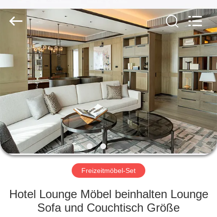
-
2026
ZENCO.
All
Rights
Reserved.
ZU
HAUSE
PRODUKTE
VIDEOS
VR-
SHOW
Freizeitmöbel-Set
Hotel Lounge Möbel beinhalten Lounge
ÜBER
Sofa und Couchtisch Größe