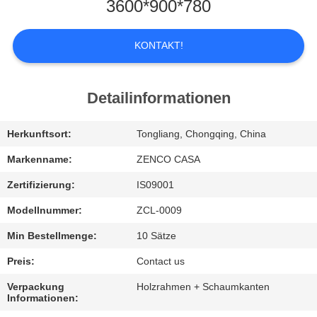
UNS
3600*900*780
WERKSBESICHTIGUNG
KONTAKT!
QUALITÄTSKONTROLLE
Detailinformationen
BITTE
Herkunftsort:
Tongliang, Chongqing, China
UM
Markenname:
ZENCO CASA
EIN
Zertifizierung:
IS09001
ANGEBOT
Modellnummer:
ZCL-0009
Min Bestellmenge:
10 Sätze
SITEMAP
Preis:
Contact us
Verpackung
Holzrahmen + Schaumkanten
DATENSCHUTZ-
Informationen: