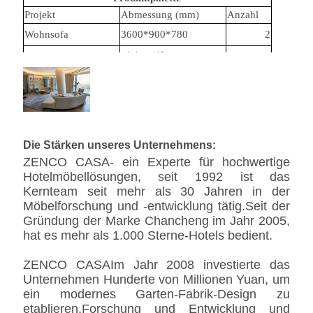
Projekt
Abmessung (mm)
Anzahl
Wohnsofa
3600*900*780
2
- Ich weiß.
600*550/
-
Kaffeetisch
2
Ich weiß.
550*500
Die Stärken unseres Unternehmens:
ZENCO CASA- ein Experte für hochwertige
Hotelmöbellösungen, seit 1992 ist das
Kernteam seit mehr als 30 Jahren in der
Möbelforschung und -entwicklung tätig.Seit der
Gründung der Marke Chancheng im Jahr 2005,
hat es mehr als 1.000 Sterne-Hotels bedient.
ZENCO CASA
Im Jahr 2008 investierte das
Unternehmen Hunderte von Millionen Yuan, um
ein modernes Garten-Fabrik-Design zu
etablieren,Forschung und Entwicklung und