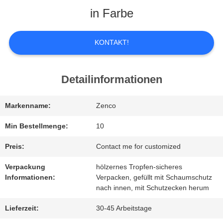
in Farbe
ÜBER
UNS
KONTAKT!
WERKSBESICHTIGUNG
Detailinformationen
Markenname:
Zenco
QUALITÄTSKONTROLLE
Min Bestellmenge:
10
BITTE
Preis:
Contact me for customized
Verpackung
hölzernes Tropfen-sicheres
UM
Informationen:
Verpacken, gefüllt mit Schaumschutz
nach innen, mit Schutzecken herum
EIN
Lieferzeit:
30-45 Arbeitstage
ANGEBOT