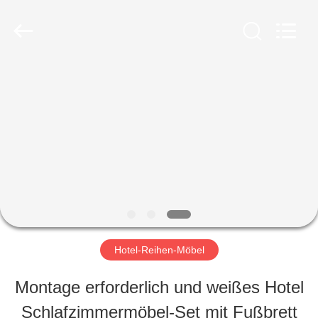
-
2026
ZENCO.
All
Rights
Reserved.
ZU
HAUSE
PRODUKTE
VIDEOS
Hotel-Reihen-Möbel
VR-
Montage erforderlich und weißes Hotel
SHOW
Schlafzimmermöbel-Set mit Fußbrett