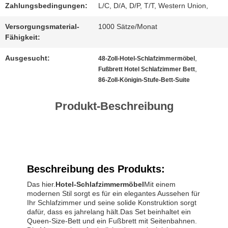
Zahlungsbedingungen:
L/C, D/A, D/P, T/T, Western Union,
SITEMAP
Versorgungsmaterial-
1000 Sätze/Monat
Fähigkeit:
Ausgesucht:
,
48-Zoll-Hotel-Schlafzimmermöbel
DATENSCHUTZ-
,
Fußbrett Hotel Schlafzimmer Bett
86-Zoll-Königin-Stufe-Bett-Suite
BESTIMMUNGEN
Produkt-Beschreibung
Beschreibung des Produkts:
Das hier.
Hotel-Schlafzimmermöbel
Mit einem
modernen Stil sorgt es für ein elegantes Aussehen für
Ihr Schlafzimmer und seine solide Konstruktion sorgt
dafür, dass es jahrelang hält.Das Set beinhaltet ein
Queen-Size-Bett und ein Fußbrett mit Seitenbahnen.