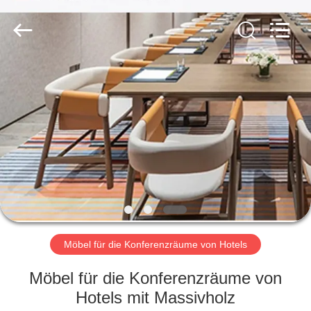
-
2026
ZENCO.
All
Rights
Reserved.
ZU
HAUSE
PRODUKTE
VIDEOS
VR-
SHOW
Möbel für die Konferenzräume von Hotels
Möbel für die Konferenzräume von
ÜBER
Hotels mit Massivholz