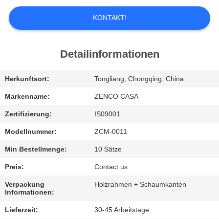
UNS
KONTAKT!
WERKSBESICHTIGUNG
Detailinformationen
QUALITÄTSKONTROLLE
Herkunftsort:
Tongliang, Chongqing, China
BITTE
Markenname:
ZENCO CASA
UM
Zertifizierung:
IS09001
EIN
Modellnummer:
ZCM-0011
ANGEBOT
Min Bestellmenge:
10 Sätze
Preis:
Contact us
SITEMAP
Verpackung
Holzrahmen + Schaumkanten
Informationen:
DATENSCHUTZ-
Lieferzeit:
30-45 Arbeitstage