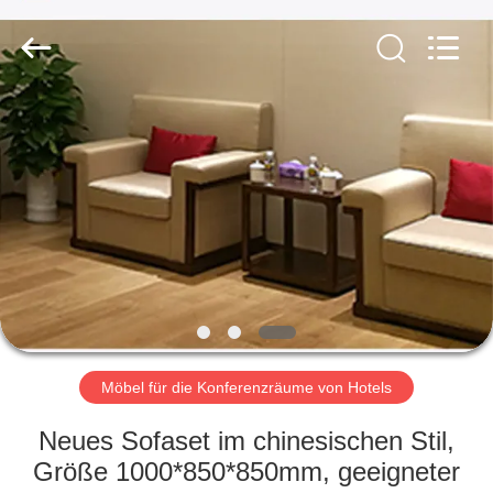
-
2026
ZENCO.
All
Rights
Reserved.
ZU
HAUSE
PRODUKTE
VIDEOS
VR-
SHOW
Möbel für die Konferenzräume von Hotels
Neues Sofaset im chinesischen Stil,
ÜBER
Größe 1000*850*850mm, geeigneter