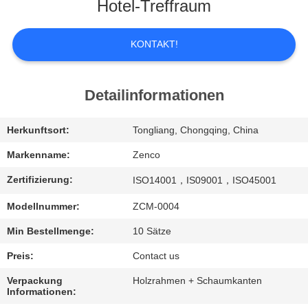
UNS
Hotel-Treffraum
WERKSBESICHTIGUNG
KONTAKT!
QUALITÄTSKONTROLLE
Detailinformationen
BITTE
Herkunftsort:
Tongliang, Chongqing, China
UM
Markenname:
Zenco
EIN
Zertifizierung:
ISO14001，IS09001，ISO45001
ANGEBOT
Modellnummer:
ZCM-0004
Min Bestellmenge:
10 Sätze
SITEMAP
Preis:
Contact us
Verpackung
Holzrahmen + Schaumkanten
DATENSCHUTZ-
Informationen: