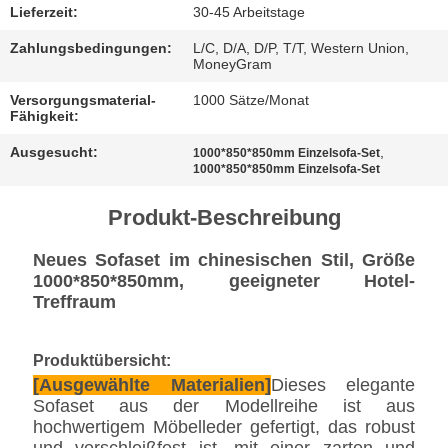
BESTIMMUNGEN
Lieferzeit:
30-45 Arbeitstage
Zahlungsbedingungen:
L/C, D/A, D/P, T/T, Western Union,
MoneyGram
Versorgungsmaterial-
1000 Sätze/Monat
Fähigkeit:
Ausgesucht:
,
1000*850*850mm Einzelsofa-Set
1000*850*850mm Einzelsofa-Set
Produkt-Beschreibung
Neues Sofaset im chinesischen Stil, Größe
1000*850*850mm, geeigneter Hotel-
Treffraum
Produktübersicht:
[Ausgewählte Materialien]
Dieses elegante
Sofaset aus der Modellreihe ist aus
hochwertigem Möbelleder gefertigt, das robust