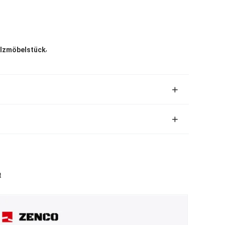
,
lzmöbelstück
t