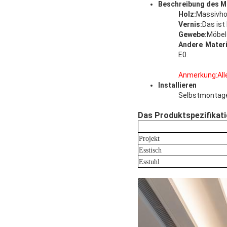
Beschreibung des M
Holz
:
Massivho
Vernis
:
Das ist
Gewebe
:
Möbel
Andere Materi
E0.
Anmerkung:Alle
Installieren
Selbstmontage
Das Produktspezifikati
Projekt
Esstisch
Esstuhl