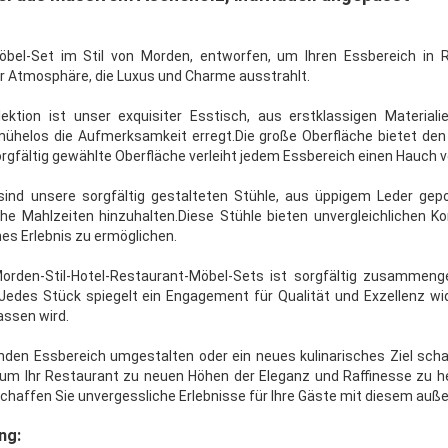
öbel-Set im Stil von Morden, entworfen, um Ihren Essbereich in 
r Atmosphäre, die Luxus und Charme ausstrahlt.
ektion ist unser exquisiter Esstisch, aus erstklassigen Materiali
 mühelos die Aufmerksamkeit erregt.Die große Oberfläche bietet den
gfältig gewählte Oberfläche verleiht jedem Essbereich einen Hauch v
nd unsere sorgfältig gestalteten Stühle, aus üppigem Leder gepo
iche Mahlzeiten hinzuhalten.Diese Stühle bieten unvergleichlichen K
hes Erlebnis zu ermöglichen.
rden-Stil-Hotel-Restaurant-Möbel-Sets ist sorgfältig zusammenge
,Jedes Stück spiegelt ein Engagement für Qualität und Exzellenz wid
assen wird.
enden Essbereich umgestalten oder ein neues kulinarisches Ziel scha
 um Ihr Restaurant zu neuen Höhen der Eleganz und Raffinesse zu 
chaffen Sie unvergessliche Erlebnisse für Ihre Gäste mit diesem au
ng: