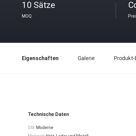
10 Sätze
C
MOQ
Pre
Eigenschaften
Galerie
Produkt-
Technische Daten
Stil:
Moderne
Material:
Holz, Leder und Metall