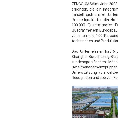
ZENCO CASA
Im Jahr 2008
errichten, die ein integr
handelt sich um ein Unte
Produktqualität in der Ho
100.000 Quadratmeter Fa
Quadratmetern Bürogebäud
von mehr als 100 Personen
technischen und Produktion
Das Unternehmen hat 6 gr
Shanghai-Büro, Peking-Bür
kundenspezifischen Möb
Hotelmanagementgruppen wi
Unterstützung von weltbe
Recognition und Lob von Fa