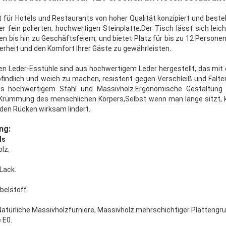
st für Hotels und Restaurants von hoher Qualität konzipiert und bes
 fein polierten, hochwertigen Steinplatte.Der Tisch lässt sich lei
n bis hin zu Geschäftsfeiern, und bietet Platz für bis zu 12 Personen
herheit und den Komfort Ihrer Gäste zu gewährleisten.
n Leder-Esstühle sind aus hochwertigem Leder hergestellt, das mit 
findlich und weich zu machen, resistent gegen Verschleiß und Falten
us hochwertigem Stahl und Massivholz.Ergonomische Gestaltung
ie Krümmung des menschlichen Körpers,Selbst wenn man lange sitzt, k
d den Rücken wirksam lindert.
ng:
ls
lz.
-Lack.
belstoff.
Natürliche Massivholzfurniere, Massivholz mehrschichtiger Plattengru
 E0.