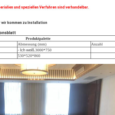
rialien und speziellen Verfahren sind verhandelbar.
wir kommen zu Installation
onsblatt
Produktpalette
Abmessung (mm)
Anzahl
- Ich weiß.
3000*750
530*520*860