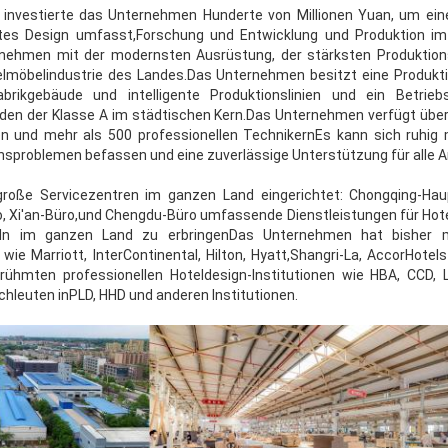
 investierte das Unternehmen Hunderte von Millionen Yuan, um ein
iertes Design umfasst,Forschung und Entwicklung und Produktion im
rnehmen mit der modernsten Ausrüstung, der stärksten Produktion
telmöbelindustrie des Landes.Das Unternehmen besitzt eine Produkti
brikgebäude und intelligente Produktionslinien und ein Betrie
en der Klasse A im städtischen Kern.Das Unternehmen verfügt über
 und mehr als 500 professionellen TechnikernEs kann sich ruhig 
sproblemen befassen und eine zuverlässige Unterstützung für alle Ar
oße Servicezentren im ganzen Land eingerichtet: Chongqing-Haup
o, Xi'an-Büro,und Chengdu-Büro umfassende Dienstleistungen für Hote
eln im ganzen Land zu erbringenDas Unternehmen hat bisher m
e Marriott, InterContinental, Hilton, Hyatt,Shangri-La, AccorHotel
rühmten professionellen Hoteldesign-Institutionen wie HBA, CCD
chleuten inPLD, HHD und anderen Institutionen.