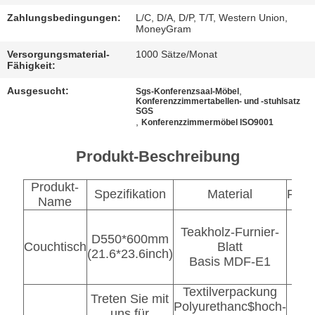
BESTIMMUNGEN
Zahlungsbedingungen:
L/C, D/A, D/P, T/T, Western Union,
MoneyGram
Versorgungsmaterial-
1000 Sätze/Monat
Fähigkeit:
Ausgesucht:
,
Sgs-Konferenzsaal-Möbel
Konferenzzimmertabellen- und -stuhlsatz
SGS
,
Konferenzzimmermöbel ISO9001
Produkt-Beschreibung
Produkt-
Spezifikation
Material
Farb
Name
Teakholz-Furnier-
D550*600mm
Couchtisch
Blatt
idopa
(21.6*23.6inch)
Basis MDF-E1
Textilverpackung
Treten Sie mit
Polyurethanc$hoch-
uns für