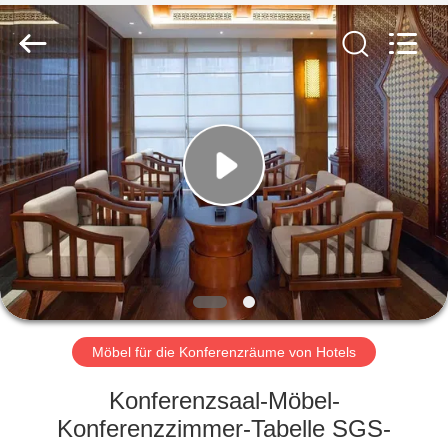
-
2026
ZENCO.
All
Rights
Reserved.
ZU
HAUSE
PRODUKTE
VIDEOS
VR-
SHOW
Möbel für die Konferenzräume von Hotels
Konferenzsaal-Möbel-
ÜBER
Konferenzzimmer-Tabelle SGS-