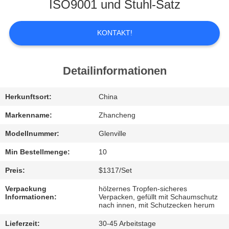
UNS
ISO9001 und Stuhl-Satz
WERKSBESICHTIGUNG
KONTAKT!
QUALITÄTSKONTROLLE
Detailinformationen
BITTE
Herkunftsort:
China
UM
Markenname:
Zhancheng
EIN
Modellnummer:
Glenville
ANGEBOT
Min Bestellmenge:
10
Preis:
$1317/Set
SITEMAP
Verpackung
hölzernes Tropfen-sicheres
Informationen:
Verpacken, gefüllt mit Schaumschutz
nach innen, mit Schutzecken herum
DATENSCHUTZ-
Lieferzeit:
30-45 Arbeitstage