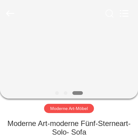
-
2026
ZENCO.
All
Rights
Reserved.
ZU
HAUSE
PRODUKTE
VIDEOS
VR-
SHOW
Moderne Art-Möbel
Moderne Art-moderne Fünf-Sterneart-
ÜBER
Solo- Sofa