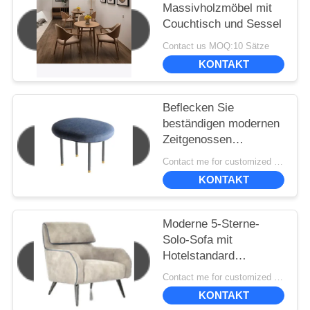
Massivholzmöbel mit
Couchtisch und Sessel
Contact us MOQ:10 Sätze
KONTAKT
Beflecken Sie
beständigen modernen
Zeitgenossen
gepolstert, Stühle
Contact me for customized MOQ:10
speisend 50*40*45cm
KONTAKT
Moderne 5-Sterne-
Solo-Sofa mit
Hotelstandard
830*870*980
Contact me for customized MOQ:10
KONTAKT