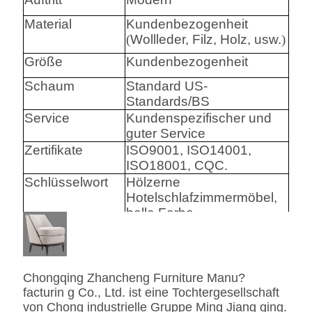
Material
Kundenbezogenheit
(
Wollleder, Filz, Holz, usw.
)
Größe
Kundenbezogenheit
Schaum
Standard US-
Standards/BS
Service
Kundenspezifischer und
guter Service
Zertifikate
ISO9001, ISO14001,
ISO18001, CQC.
Schlüsselwort
Hölzerne
Hotelschlafzimmermöbel,
helle Farbe
Harware
Hafele/Blum archie I
Hettich
Chongqing Zhancheng Furniture Manu?
Schaum
Hoher Densily-Schaum.
facturin g Co., Ltd. ist eine Tochtergesellschaft
von Chong industrielle Gruppe Ming Jiang qing.
Gewebe
Leder-/echtes