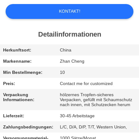
UNS
KONTAKT!
WERKSBESICHTIGUNG
Detailinformationen
QUALITÄTSKONTROLLE
Herkunftsort:
China
BITTE
Markenname:
Zhan Cheng
UM
Min Bestellmenge:
10
EIN
Preis:
Contact me for customized
ANGEBOT
Verpackung
hölzernes Tropfen-sicheres
Informationen:
Verpacken, gefüllt mit Schaumschutz
nach innen, mit Schutzecken herum
SITEMAP
Lieferzeit:
30-45 Arbeitstage
Zahlungsbedingungen:
L/C, D/A, D/P, T/T, Western Union,
DATENSCHUTZ-
Versorgungsmaterial-
1000 Sätze/Monat