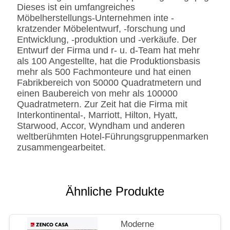
Dieses ist ein umfangreiches
Leder-/Microfiber-Leder-
Möbelherstellungs-Unternehmen inte -
CA117 Standard oder
kratzender Möbelentwurf, -forschung und
BS5852 Standardire des
Entwicklung, -produktion und -verkäufe. Der
Gewebe-/PU beständig
Entwurf der Firma und r- u. d-Team hat mehr
SS
Edelstahl #201 #304 #316,
als 100 Angestellte, hat die Produktionsbasis
bürstete oder
mehr als 500 Fachmonteure und hat einen
Spiegeloberfläche.
Fabrikbereich von 50000 Quadratmetern und
Fingerprintless
einen Baubereich von mehr als 100000
Verarbeitung
Quadratmetern. Zur Zeit hat die Firma mit
Marmor
Natürliches ausgeführt,
Interkontinental-, Marriott, Hilton, Hyatt,
Kunde-spezifizierten
Starwood, Accor, Wyndham und anderen
weltberühmten Hotel-Führungsgruppenmarken
zusammengearbeitet.
Ähnliche Produkte
Moderne