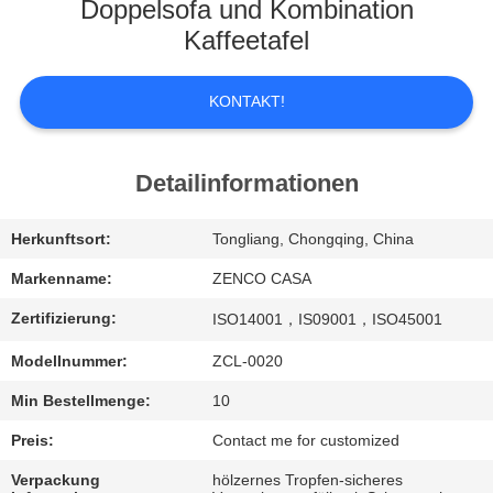
UNS
Doppelsofa und Kombination
Kaffeetafel
WERKSBESICHTIGUNG
KONTAKT!
QUALITÄTSKONTROLLE
Detailinformationen
BITTE
Herkunftsort:
Tongliang, Chongqing, China
UM
Markenname:
ZENCO CASA
EIN
ANGEBOT
Zertifizierung:
ISO14001，IS09001，ISO45001
Modellnummer:
ZCL-0020
SITEMAP
Min Bestellmenge:
10
Preis:
Contact me for customized
DATENSCHUTZ-
Verpackung
hölzernes Tropfen-sicheres