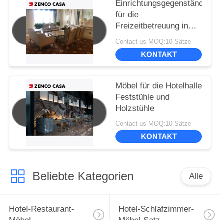
Einrichtungsgegenstände
für die
Freizeitbetreuung in
der Hotelhalle im
Contact us MOQ:10 Sätze
europäischen Stil
KONTAKT
einschließlich Sofa
Möbel für die Hotelhalle
Feststühle und
Holzstühle
Contact us MOQ:10 Sätze
KONTAKT
Beliebte Kategorien
Alle
Hotel-Restaurant-
Hotel-Schlafzimmer-