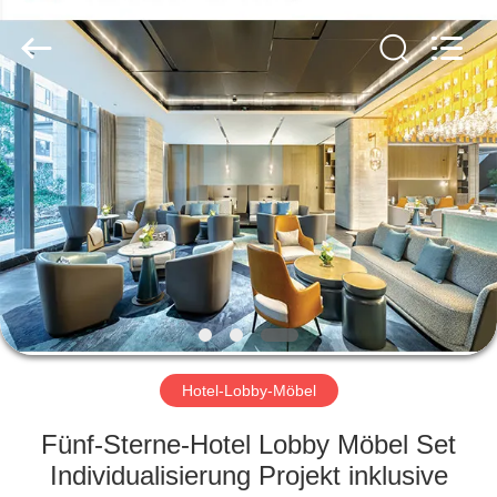
-
2026
ZENCO.
All
Rights
Reserved.
ZU
HAUSE
PRODUKTE
VIDEOS
VR-
SHOW
Hotel-Lobby-Möbel
Fünf-Sterne-Hotel Lobby Möbel Set
ÜBER
Individualisierung Projekt inklusive