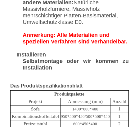
andere Materialien:
Natürliche
Massivholzfurniere, Massivholz
mehrschichtiger Platten-Basismaterial,
Umweltschutzklasse E0.
Anmerkung: Alle Materialien und
speziellen Verfahren sind verhandelbar.
Installieren
Selbstmontage oder wir kommen zu
Installation
Das Produktspezifikationsblatt
Produktpalette
Projekt
Abmessung (mm)
Anzahl
Sofa
1
1400*600*400
Kombinationskoffeitafel
1
950*500*450/500*500*450
Freizeitstuhl
2
600*450*400
Einzelstuhl
3
450*600*400
Kaffeetisch
1
φ500*700