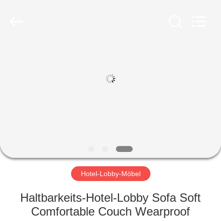
-
2026
ZENCO.
All
Rights
Reserved.
ZU
HAUSE
PRODUKTE
VIDEOS
VR-
SHOW
Hotel-Lobby-Möbel
Haltbarkeits-Hotel-Lobby Sofa Soft
ÜBER
Comfortable Couch Wearproof