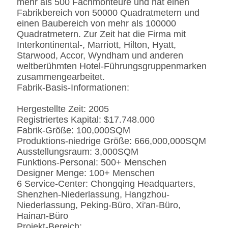
mehr als 500 Fachmonteure und hat einen
Spiegeloberfläche.
Fabrikbereich von 50000 Quadratmetern und
Fingerprintless
einen Baubereich von mehr als 100000
Verarbeitung
Quadratmetern. Zur Zeit hat die Firma mit
Marmor
Natürliches ausgeführt,
Interkontinental-, Marriott, Hilton, Hyatt,
Kunde-spezifizierten
Starwood, Accor, Wyndham und anderen
weltberühmten Hotel-Führungsgruppenmarken
zusammengearbeitet.
Fabrik-Basis-Informationen:
Hergestellte Zeit: 2005
Registriertes Kapital: $17.748.000
Fabrik-Größe: 100,000SQM
Produktions-niedrige Größe: 666,000,000SQM
Ausstellungsraum: 3,000SQM
Funktions-Personal: 500+ Menschen
Designer Menge: 100+ Menschen
6 Service-Center: Chongqing Headquarters,
Shenzhen-Niederlassung, Hangzhou-
Niederlassung, Peking-Büro, Xi'an-Büro,
Hainan-Büro
Projekt-Bereich: