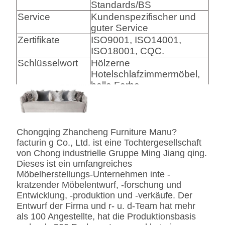
Standards/BS
Service
Kundenspezifischer und
guter Service
Zertifikate
ISO9001, ISO14001,
ISO18001, CQC.
Schlüsselwort
Hölzerne
Hotelschlafzimmermöbel,
helle Farbe
Harware
Hafele/Blum archie I
Hettich
Chongqing Zhancheng Furniture Manu?
Schaum
Hoher Densily-Schaum.
facturin g Co., Ltd. ist eine Tochtergesellschaft
von Chong industrielle Gruppe Ming Jiang qing.
Gewebe
Leder-/echtes
Dieses ist ein umfangreiches
Leder-/Microfiber-Leder-
Möbelherstellungs-Unternehmen inte -
CA117 Standard oder
kratzender Möbelentwurf, -forschung und
BS5852 Standardire des
Entwicklung, -produktion und -verkäufe. Der
Gewebe-/PU beständig
Entwurf der Firma und r- u. d-Team hat mehr
SS
Edelstahl #201 #304 #316,
als 100 Angestellte, hat die Produktionsbasis
bürstete oder