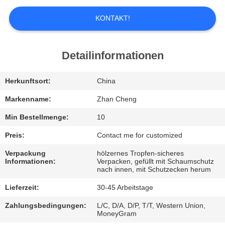
UNS
KONTAKT!
WERKSBESICHTIGUNG
Detailinformationen
QUALITÄTSKONTROLLE
Herkunftsort:
China
BITTE
Markenname:
Zhan Cheng
UM
Min Bestellmenge:
10
EIN
Preis:
Contact me for customized
ANGEBOT
Verpackung
hölzernes Tropfen-sicheres
Informationen:
Verpacken, gefüllt mit Schaumschutz
nach innen, mit Schutzecken herum
SITEMAP
Lieferzeit:
30-45 Arbeitstage
Zahlungsbedingungen:
L/C, D/A, D/P, T/T, Western Union,
DATENSCHUTZ-
MoneyGram