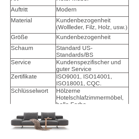
Auftritt
Modern
Material
Kundenbezogenheit
(
Wollleder, Filz, Holz, usw.
)
Größe
Kundenbezogenheit
Schaum
Standard US-
Standards/BS
Service
Kundenspezifischer und
guter Service
Zertifikate
ISO9001, ISO14001,
ISO18001, CQC.
Schlüsselwort
Hölzerne
Hotelschlafzimmermöbel,
helle Farbe
Harware
Hafele/Blum archie I
Hettich
Schaum
Hoher Densily-Schaum.