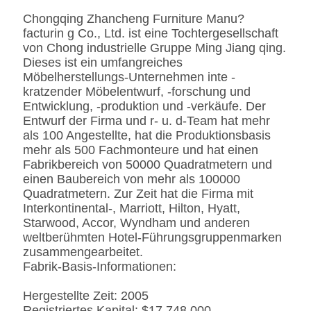
Chongqing Zhancheng Furniture Manu?
Gewebe
Leder-/echtes
facturin g Co., Ltd. ist eine Tochtergesellschaft
Leder-/Microfiber-Leder-
von Chong industrielle Gruppe Ming Jiang qing.
CA117 Standard oder
Dieses ist ein umfangreiches
BS5852 Standardire des
Möbelherstellungs-Unternehmen inte -
Gewebe-/PU beständig
kratzender Möbelentwurf, -forschung und
SS
Edelstahl #201 #304 #316,
Entwicklung, -produktion und -verkäufe. Der
bürstete oder
Entwurf der Firma und r- u. d-Team hat mehr
Spiegeloberfläche.
als 100 Angestellte, hat die Produktionsbasis
Fingerprintless
mehr als 500 Fachmonteure und hat einen
Verarbeitung
Fabrikbereich von 50000 Quadratmetern und
Marmor
Natürliches ausgeführt,
einen Baubereich von mehr als 100000
Kunde-spezifizierten
Quadratmetern. Zur Zeit hat die Firma mit
Interkontinental-, Marriott, Hilton, Hyatt,
Starwood, Accor, Wyndham und anderen
weltberühmten Hotel-Führungsgruppenmarken
zusammengearbeitet.
Fabrik-Basis-Informationen:
Hergestellte Zeit: 2005
Registriertes Kapital: $17.748.000