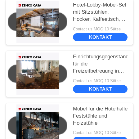
Hotel-Lobby-Möbel-Set
mit Sitzstühlen,
Hocker, Kaffeetisch,
Sofa-Kissen
Contact us MOQ:10 Sätze
KONTAKT
Einrichtungsgegenstände
für die
Freizeitbetreuung in
der Hotelhalle im
Contact us MOQ:10 Sätze
europäischen Stil
KONTAKT
einschließlich Sofa
Möbel für die Hotelhalle
Feststühle und
Holzstühle
Contact us MOQ:10 Sätze