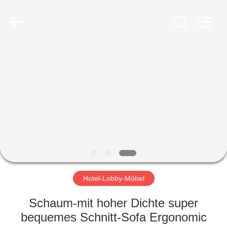
-
2026
ZENCO.
All
Rights
Reserved.
ZU
HAUSE
PRODUKTE
VIDEOS
VR-
SHOW
Hotel-Lobby-Möbel
Schaum-mit hoher Dichte super
ÜBER
bequemes Schnitt-Sofa Ergonomic