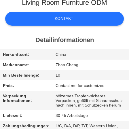
UNS
Living Room Furniture ODM
WERKSBESICHTIGUNG
KONTAKT!
QUALITÄTSKONTROLLE
Detailinformationen
BITTE
Herkunftsort:
China
UM
Markenname:
Zhan Cheng
EIN
Min Bestellmenge:
10
ANGEBOT
Preis:
Contact me for customized
Verpackung
hölzernes Tropfen-sicheres
Informationen:
Verpacken, gefüllt mit Schaumschutz
SITEMAP
nach innen, mit Schutzecken herum
Lieferzeit:
30-45 Arbeitstage
DATENSCHUTZ-
Zahlungsbedingungen:
L/C, D/A, D/P, T/T, Western Union,