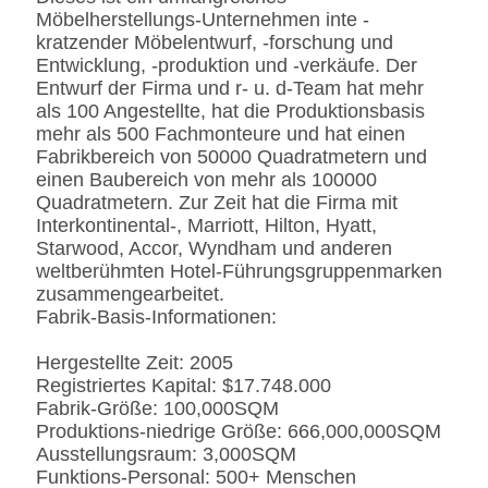
BS5852 Standardire des
Möbelherstellungs-Unternehmen inte -
Gewebe-/PU beständig
kratzender Möbelentwurf, -forschung und
SS
Edelstahl #201 #304 #316,
Entwicklung, -produktion und -verkäufe. Der
bürstete oder
Entwurf der Firma und r- u. d-Team hat mehr
Spiegeloberfläche.
als 100 Angestellte, hat die Produktionsbasis
Fingerprintless
mehr als 500 Fachmonteure und hat einen
Verarbeitung
Fabrikbereich von 50000 Quadratmetern und
Marmor
Natürliches ausgeführt,
einen Baubereich von mehr als 100000
Kunde-spezifizierten
Quadratmetern. Zur Zeit hat die Firma mit
Interkontinental-, Marriott, Hilton, Hyatt,
Starwood, Accor, Wyndham und anderen
weltberühmten Hotel-Führungsgruppenmarken
zusammengearbeitet.
Fabrik-Basis-Informationen:
Hergestellte Zeit: 2005
Registriertes Kapital: $17.748.000
Fabrik-Größe: 100,000SQM
Produktions-niedrige Größe: 666,000,000SQM
Ausstellungsraum: 3,000SQM
Funktions-Personal: 500+ Menschen