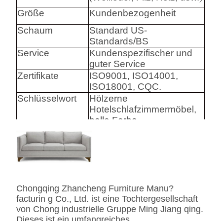
Größe
Kundenbezogenheit
Schaum
Standard US-
Standards/BS
Service
Kundenspezifischer und
guter Service
Zertifikate
ISO9001, ISO14001,
ISO18001, CQC.
Schlüsselwort
Hölzerne
Hotelschlafzimmermöbel,
helle Farbe
Harware
Hafele/Blum archie I
Hettich
Schaum
Hoher Densily-Schaum.
Chongqing Zhancheng Furniture Manu?
Gewebe
Leder-/echtes
facturin g Co., Ltd. ist eine Tochtergesellschaft
Leder-/Microfiber-Leder-
von Chong industrielle Gruppe Ming Jiang qing.
CA117 Standard oder
Dieses ist ein umfangreiches