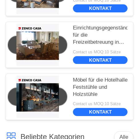
Contact us MOQ:10 Sätze
KONTAKT
Einrichtungsgegenstände
für die
Freizeitbetreuung in
der Hotelhalle im
Contact us MOQ:10 Sätze
europäischen Stil
KONTAKT
einschließlich Sofa
Möbel für die Hotelhalle
Feststühle und
Holzstühle
Contact us MOQ:10 Sätze
KONTAKT
Beliebte Kategorien
Alle