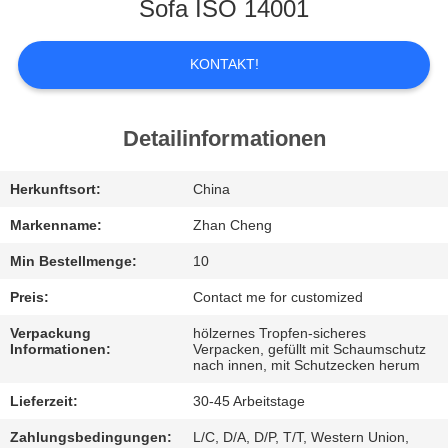
UNS
Sofa ISO 14001
WERKSBESICHTIGUNG
KONTAKT!
QUALITÄTSKONTROLLE
Detailinformationen
BITTE
Herkunftsort:
China
UM
Markenname:
Zhan Cheng
EIN
Min Bestellmenge:
10
ANGEBOT
Preis:
Contact me for customized
Verpackung
hölzernes Tropfen-sicheres
Informationen:
Verpacken, gefüllt mit Schaumschutz
SITEMAP
nach innen, mit Schutzecken herum
Lieferzeit:
30-45 Arbeitstage
DATENSCHUTZ-
Zahlungsbedingungen:
L/C, D/A, D/P, T/T, Western Union,