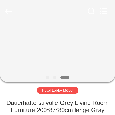
-
2026
ZENCO.
All
Rights
Reserved.
ZU
HAUSE
PRODUKTE
VIDEOS
VR-
SHOW
Hotel-Lobby-Möbel
Dauerhafte stilvolle Grey Living Room
ÜBER
Furniture 200*87*80cm lange Gray