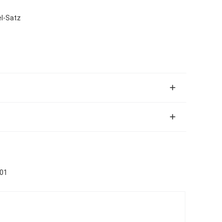
el-Satz
001