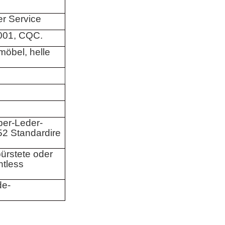
r Service
001, CQC.
öbel, helle
ber-Leder-
2 Standardire
ürstete oder
ntless
de-