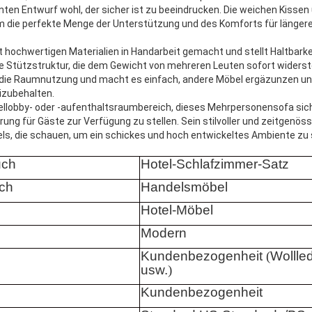
en Entwurf wohl, der sicher ist zu beeindrucken. Die weichen Kissen
 die perfekte Menge der Unterstützung und des Komforts für länger
t hochwertigen Materialien in Handarbeit gemacht und stellt Haltbarkei
e Stützstruktur, die dem Gewicht von mehreren Leuten sofort widers
 die Raumnutzung und macht es einfach, andere Möbel ergäzunzen und
izubehalten.
llobby- oder -aufenthaltsraumbereich, dieses Mehrpersonensofa sich
ung für Gäste zur Verfügung zu stellen. Sein stilvoller und zeitgenöss
otels, die schauen, um ein schickes und hoch entwickeltes Ambiente zu
uch
Hotel-Schlafzimmer-Satz
ch
Handelsmöbel
Hotel-Möbel
Modern
Kundenbezogenheit
(
Wollled
usw.
)
Kundenbezogenheit