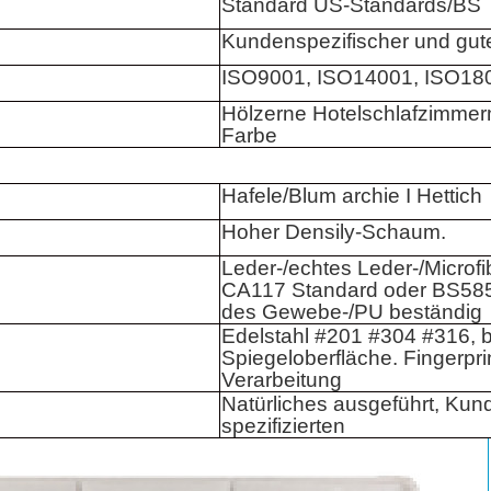
Standard US-Standards/BS
Kundenspezifischer und gute
ISO9001, ISO14001, ISO18
Hölzerne Hotelschlafzimmerm
Farbe
Hafele/Blum archie I Hettich
Hoher Densily-Schaum.
Leder-/echtes Leder-/Microfi
CA117 Standard oder BS585
des Gewebe-/PU beständig
Edelstahl #201 #304 #316, b
Spiegeloberfläche. Fingerpri
Verarbeitung
Natürliches ausgeführt, Kun
spezifizierten