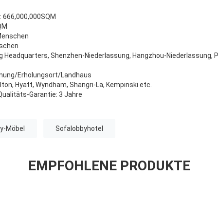
e: 666,000,000SQM
SQM
 Menschen
nschen
g Headquarters, Shenzhen-Niederlassung, Hangzhou-Niederlassung, Pe
hnung/Erholungsort/Landhaus
Hilton, Hyatt, Wyndham, Shangri-La, Kempinski etc.
ualitäts-Garantie: 3 Jahre
y-Möbel
Sofalobbyhotel
EMPFOHLENE PRODUKTE