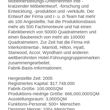
Möbelherstellungs-Unternehmen inte -
CA117 Standard oder
kratzender Möbelentwurf, -forschung und
BS5852 Standardire des
Entwicklung, -produktion und -verkäufe. Der
Gewebe-/PU beständig
Entwurf der Firma und r- u. d-Team hat mehr
SS
Edelstahl #201 #304 #316,
als 100 Angestellte, hat die Produktionsbasis
bürstete oder
mehr als 500 Fachmonteure und hat einen
Spiegeloberfläche.
Fabrikbereich von 50000 Quadratmetern und
Fingerprintless
einen Baubereich von mehr als 100000
Verarbeitung
Quadratmetern. Zur Zeit hat die Firma mit
Marmor
Natürliches ausgeführt,
Interkontinental-, Marriott, Hilton, Hyatt,
Kunde-spezifizierten
Starwood, Accor, Wyndham und anderen
weltberühmten Hotel-Führungsgruppenmarken
zusammengearbeitet.
Fabrik-Basis-Informationen:
Hergestellte Zeit: 2005
Registriertes Kapital: $17.748.000
Fabrik-Größe: 100,000SQM
Produktions-niedrige Größe: 666,000,000SQM
Ausstellungsraum: 3,000SQM
Funktions-Personal: 500+ Menschen
Designer Menge: 100+ Menschen