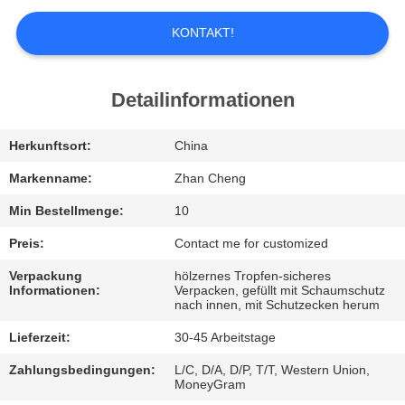
UNS
KONTAKT!
WERKSBESICHTIGUNG
Detailinformationen
QUALITÄTSKONTROLLE
Herkunftsort:
China
BITTE
Markenname:
Zhan Cheng
UM
Min Bestellmenge:
10
EIN
Preis:
Contact me for customized
ANGEBOT
Verpackung
hölzernes Tropfen-sicheres
Informationen:
Verpacken, gefüllt mit Schaumschutz
nach innen, mit Schutzecken herum
SITEMAP
Lieferzeit:
30-45 Arbeitstage
Zahlungsbedingungen:
L/C, D/A, D/P, T/T, Western Union,
DATENSCHUTZ-
MoneyGram