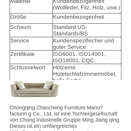
Material
Kundenbezogenheit
(
Wollleder, Filz, Holz, usw.
)
Größe
Kundenbezogenheit
Schaum
Standard US-
Standards/BS
Service
Kundenspezifischer und
guter Service
Zertifikate
ISO9001, ISO14001,
ISO18001, CQC.
Schlüsselwort
Hölzerne
Hotelschlafzimmermöbel,
helle Farbe
Harware
Hafele/Blum archie I
Hettich
Chongqing Zhancheng Furniture Manu?
Schaum
Hoher Densily-Schaum.
facturin g Co., Ltd. ist eine Tochtergesellschaft
von Chong industrielle Gruppe Ming Jiang qing.
Gewebe
Leder-/echtes
Dieses ist ein umfangreiches
Leder-/Microfiber-Leder-