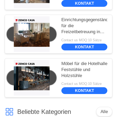
KONTAKT
Einrichtungsgegenstände
für die
Freizeitbetreuung in
der Hotelhalle im
Contact us MOQ:10 Sätze
europäischen Stil
KONTAKT
einschließlich Sofa
Möbel für die Hotelhalle
Feststühle und
Holzstühle
Contact us MOQ:10 Sätze
KONTAKT
Beliebte Kategorien
Alle