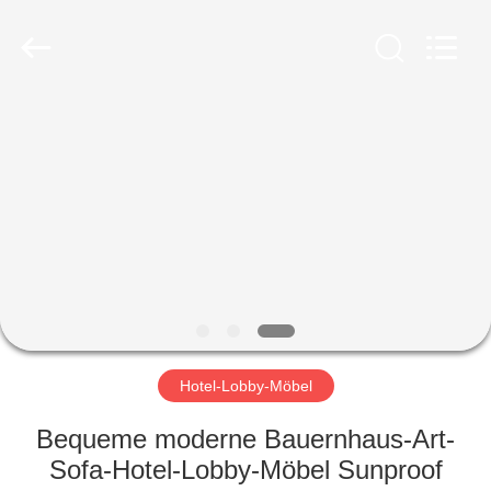
-
2026
ZENCO.
All
Rights
Reserved.
ZU
HAUSE
PRODUKTE
VIDEOS
VR-
SHOW
Hotel-Lobby-Möbel
Bequeme moderne Bauernhaus-Art-
ÜBER
Sofa-Hotel-Lobby-Möbel Sunproof