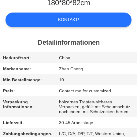
UNS
180*80*82cm
WERKSBESICHTIGUNG
KONTAKT!
QUALITÄTSKONTROLLE
Detailinformationen
BITTE
Herkunftsort:
China
UM
Markenname:
Zhan Cheng
EIN
Min Bestellmenge:
10
ANGEBOT
Preis:
Contact me for customized
Verpackung
hölzernes Tropfen-sicheres
Informationen:
Verpacken, gefüllt mit Schaumschutz
SITEMAP
nach innen, mit Schutzecken herum
Lieferzeit:
30-45 Arbeitstage
DATENSCHUTZ-
Zahlungsbedingungen:
L/C, D/A, D/P, T/T, Western Union,