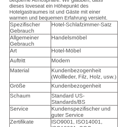
bequeme Atmosphäre. Wir glauben, dass
dieses loveseat ein Höhepunkt des
Hotelgastraumes ist und Gäste mit einer
warmen und bequemen Erfahrung versieht.
Spezifischer
Hotel-Schlafzimmer-Satz
Gebrauch
Allgemeiner
Handelsmöbel
Gebrauch
Art
Hotel-Möbel
Auftritt
Modern
Material
Kundenbezogenheit
(
Wollleder, Filz, Holz, usw.
)
Größe
Kundenbezogenheit
Schaum
Standard US-
Standards/BS
Service
Kundenspezifischer und
guter Service
Zertifikate
ISO9001, ISO14001,