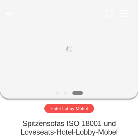
-
2026
ZENCO.
All
Rights
Reserved.
ZU
HAUSE
PRODUKTE
VIDEOS
VR-
SHOW
Hotel-Lobby-Möbel
Spitzensofas ISO 18001 und
ÜBER
Loveseats-Hotel-Lobby-Möbel