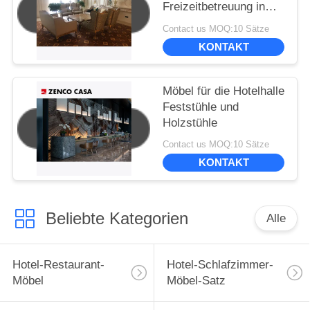
Freizeitbetreuung in
der Hotelhalle im
Contact us MOQ:10 Sätze
europäischen Stil
KONTAKT
einschließlich Sofa
Möbel für die Hotelhalle
Feststühle und
Holzstühle
Contact us MOQ:10 Sätze
KONTAKT
Beliebte Kategorien
Alle
Hotel-Restaurant-
Hotel-Schlafzimmer-
Möbel
Möbel-Satz