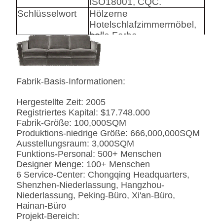
ISO18001, CQC.
Schlüsselwort
Hölzerne
Hotelschlafzimmermöbel,
helle Farbe
Harware
Hafele/Blum archie I
Hettich
Fabrik-Basis-Informationen:
Schaum
Hoher Densily-Schaum.
Hergestellte Zeit: 2005
Gewebe
Leder-/echtes
Registriertes Kapital: $17.748.000
Leder-/Microfiber-Leder-
Fabrik-Größe: 100,000SQM
CA117 Standard oder
Produktions-niedrige Größe: 666,000,000SQM
BS5852 Standardire des
Ausstellungsraum: 3,000SQM
Gewebe-/PU beständig
Funktions-Personal: 500+ Menschen
SS
Edelstahl #201 #304 #316,
Designer Menge: 100+ Menschen
bürstete oder
6 Service-Center: Chongqing Headquarters,
Spiegeloberfläche.
Shenzhen-Niederlassung, Hangzhou-
Fingerprintless
Niederlassung, Peking-Büro, Xi'an-Büro,
Verarbeitung
Hainan-Büro
Marmor
Natürliches ausgeführt,
Projekt-Bereich: