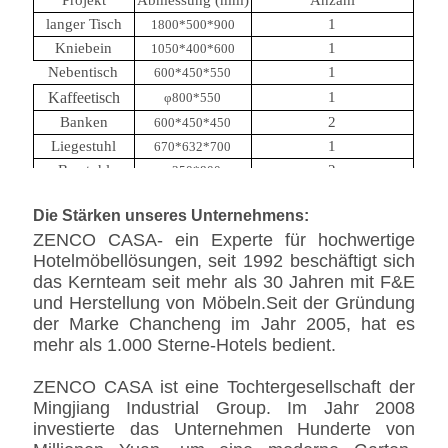
Projekt
Abmessung (mm)
Anzahl
langer Tisch
1
1800*500*900
Kniebein
1
1050*400*600
Nebentisch
1
600*450*550
Kaffeetisch
1
φ800*550
Banken
2
600*450*450
Liegestuhl
1
670*632*700
Barstuhl
2
φ350*800
Sofa
1
2000*900*650
Die Stärken unseres Unternehmens:
Vorgestellter
1050*980*870
1
Stuhl
ZENCO CASA- ein Experte für hochwertige
Sessel
4
φ700*1050
Hotelmöbellösungen, seit 1992 beschäftigt sich
das Kernteam seit mehr als 30 Jahren mit F&E
und Herstellung von Möbeln.Seit der Gründung
der Marke Chancheng im Jahr 2005, hat es
mehr als 1.000 Sterne-Hotels bedient.
ZENCO CASA ist eine Tochtergesellschaft der
Mingjiang Industrial Group. Im Jahr 2008
investierte das Unternehmen Hunderte von