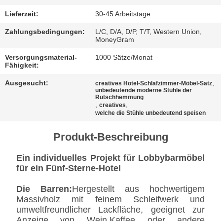
BESTIMMUNGEN
Lieferzeit:
30-45 Arbeitstage
Zahlungsbedingungen:
L/C, D/A, D/P, T/T, Western Union,
MoneyGram
Versorgungsmaterial-
1000 Sätze/Monat
Fähigkeit:
Ausgesucht:
,
creatives Hotel-Schlafzimmer-Möbel-Satz
unbedeutende moderne Stühle der
Rutschhemmung
,
,
creatives
welche die Stühle unbedeutend speisen
Produkt-Beschreibung
Ein individuelles Projekt für Lobbybarmöbel
für ein Fünf-Sterne-Hotel
Die Barren:
Hergestellt aus hochwertigem
Massivholz mit feinem Schleifwerk und
umweltfreundlicher Lackfläche, geeignet zur
Anzeige von Wein,Kaffee oder andere