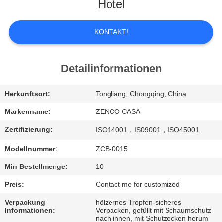
UNS
Hotel
WERKSBESICHTIGUNG
KONTAKT!
QUALITÄTSKONTROLLE
Detailinformationen
BITTE
Herkunftsort:
Tongliang, Chongqing, China
UM
Markenname:
ZENCO CASA
EIN
Zertifizierung:
ISO14001，IS09001，ISO45001
ANGEBOT
Modellnummer:
ZCB-0015
Min Bestellmenge:
10
SITEMAP
Preis:
Contact me for customized
Verpackung
hölzernes Tropfen-sicheres
DATENSCHUTZ-
Informationen:
Verpacken, gefüllt mit Schaumschutz
nach innen, mit Schutzecken herum