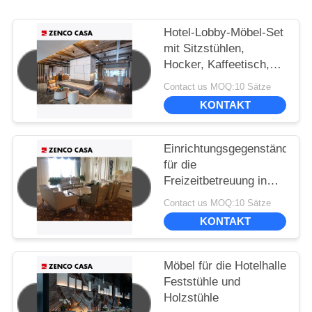
Hotel-Lobby-Möbel-Set
mit Sitzstühlen,
Hocker, Kaffeetisch,
Sofa-Kissen
Contact us MOQ:10 Sätze
KONTAKT
Einrichtungsgegenstände
für die
Freizeitbetreuung in
der Hotelhalle im
Contact us MOQ:10 Sätze
europäischen Stil
KONTAKT
einschließlich Sofa
Möbel für die Hotelhalle
Feststühle und
Holzstühle