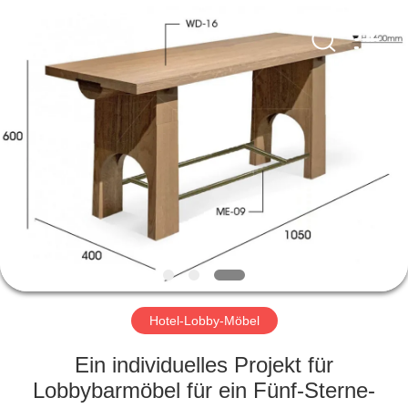
-
2026
ZENCO.
All
Rights
Reserved.
ZU
HAUSE
PRODUKTE
VIDEOS
VR-
SHOW
Hotel-Lobby-Möbel
Ein individuelles Projekt für
ÜBER
Lobbybarmöbel für ein Fünf-Sterne-