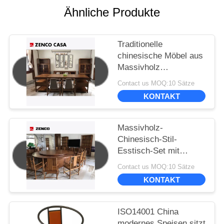
Ähnliche Produkte
Traditionelle
chinesische Möbel aus
Massivholz
Schreibtisch
Contact us MOQ:10 Sätze
Bücherstühle
KONTAKT
Bücherregal und
Lagerrack Set
Massivholz-
Chinesisch-Stil-
Esstisch-Set mit
Drehtisch 12 Stühle
Contact us MOQ:10 Sätze
und 2 Weinschränke
KONTAKT
ISO14001 China
modernes Speisen sitzt