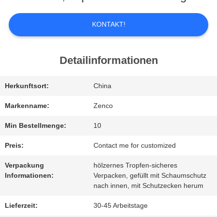
ÜBER
KONTAKT!
UNS
Detailinformationen
WERKSBESICHTIGUNG
Herkunftsort:
China
Markenname:
Zenco
QUALITÄTSKONTROLLE
Min Bestellmenge:
10
BITTE
Preis:
Contact me for customized
UM
Verpackung
hölzernes Tropfen-sicheres
Informationen:
Verpacken, gefüllt mit Schaumschutz
EIN
nach innen, mit Schutzecken herum
ANGEBOT
Lieferzeit:
30-45 Arbeitstage