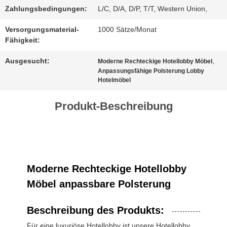
Zahlungsbedingungen:
L/C, D/A, D/P, T/T, Western Union,
SITEMAP
Versorgungsmaterial-
1000 Sätze/Monat
Fähigkeit:
Ausgesucht:
,
DATENSCHUTZ-
Moderne Rechteckige Hotellobby Möbel
Anpassungsfähige Polsterung Lobby
Hotelmöbel
BESTIMMUNGEN
Produkt-Beschreibung
Moderne Rechteckige Hotellobby
Möbel anpassbare Polsterung
Beschreibung des Produkts:
Für eine luxuriöse Hotellobby ist unsere Hotellobby