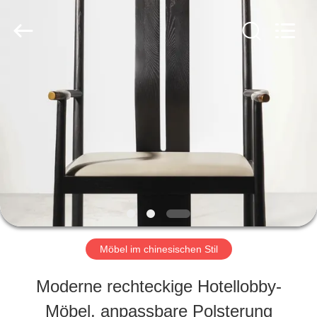
-
2026
ZENCO.
All
Rights
Reserved.
ZU
HAUSE
PRODUKTE
VIDEOS
Möbel im chinesischen Stil
VR-
Moderne rechteckige Hotellobby-
SHOW
Möbel, anpassbare Polsterung