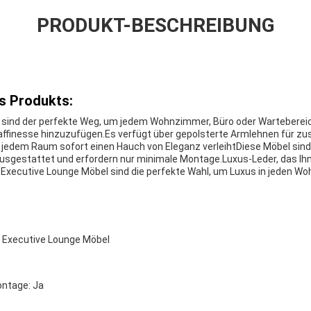
PRODUKT-BESCHREIBUNG
s Produkts:
 sind der perfekte Weg, um jedem Wohnzimmer, Büro oder Wartebereic
ffinesse hinzuzufügen.Es verfügt über gepolsterte Armlehnen für zu
r jedem Raum sofort einen Hauch von Eleganz verleihtDiese Möbel sin
gestattet und erfordern nur minimale Montage.Luxus-Leder, das Ihn
t.Executive Lounge Möbel sind die perfekte Wahl, um Luxus in jeden W
 Executive Lounge Möbel
ontage: Ja