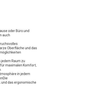
hause oder Büro.und
en auch
pruchsvolles
arze Oberfläche und das
smöglichkeiten
in jedem Raum zu
 für maximalen Komfort,
.
Atmosphäre in jedem
enDie
n, und das ergonomische