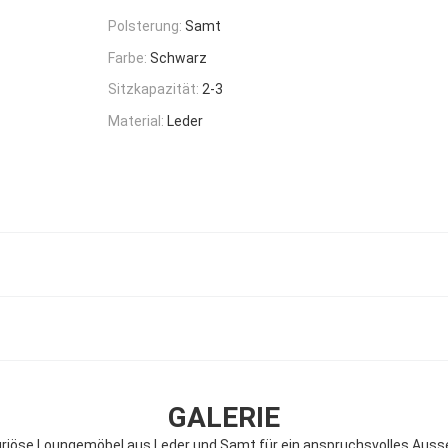
Polsterung:
Samt
Farbe:
Schwarz
Sitzkapazität:
2-3
Material:
Leder
GALERIE
riöse Loungemöbel aus Leder und Samt für ein anspruchsvolles Aus