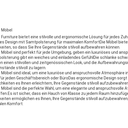
e Möbel
Furniture bietet eine stilvolle und ergonomische Lösung für jedes Zu
nes Design mit Samtpolsterung für maximalen KomfortDie Möbel biet
iten, so dass Sie Ihre Gegenstände stilvoll aufbewahren können.
Möbel sind perfekt für jede Umgebung, geben ein luxuriöses und ans
olsterung gibt ein weiches und einladendes GefühlDie schlanke schw
n einen stilvollen und zeitgenössischen Look, und die Aufbewahrung
nstände stilvoll zu lagern.
Möbel sind ideal, um eine luxuriöse und anspruchsvolle Atmosphäre 
 für jeden Geschäftsbereich oder BüroDas ergonomische Design sorgt
hkeiten es Ihnen erleichtern, Ihre Gegenstände stilvoll aufzubewahren
Möbel sind die perfekte Wahl, um eine elegante und anspruchsvolle 
fen.Es ist sicher, dass ein Hauch von Klasse zu jedem Raum hinzufüg
iten ermöglichen es Ihnen, Ihre Gegenstände stilvoll aufzubewahre
alen Komfort.