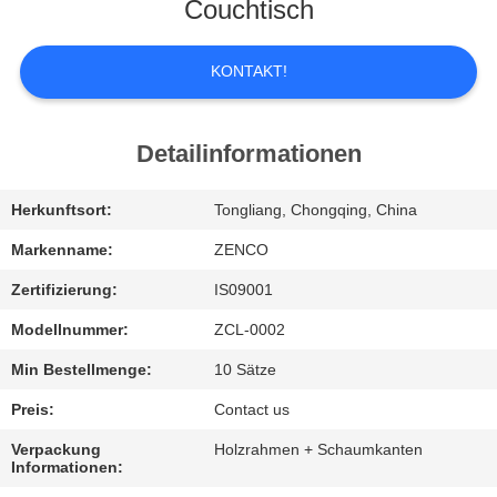
UNS
Couchtisch
WERKSBESICHTIGUNG
KONTAKT!
QUALITÄTSKONTROLLE
Detailinformationen
BITTE
Herkunftsort:
Tongliang, Chongqing, China
UM
Markenname:
ZENCO
EIN
Zertifizierung:
IS09001
ANGEBOT
Modellnummer:
ZCL-0002
Min Bestellmenge:
10 Sätze
SITEMAP
Preis:
Contact us
Verpackung
Holzrahmen + Schaumkanten
DATENSCHUTZ-
Informationen: