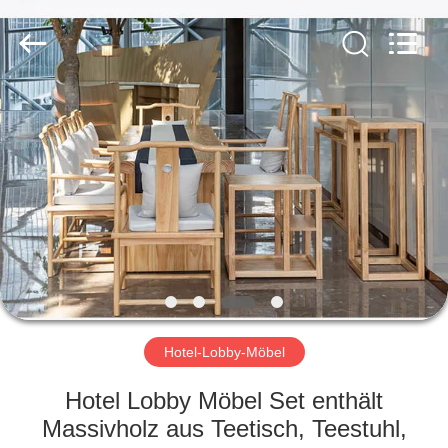
-
2026
ZENCO.
All
Rights
Reserved.
ZU
HAUSE
PRODUKTE
VIDEOS
VR-
SHOW
Hotel-Lobby-Möbel
Hotel Lobby Möbel Set enthält
ÜBER
Massivholz aus Teetisch, Teestuhl,