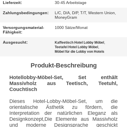
BESTIMMUNGEN
Lieferzeit:
30-45 Arbeitstage
Zahlungsbedingungen:
L/C, D/A, D/P, T/T, Western Union,
MoneyGram
Versorgungsmaterial-
1000 Sätze/Monat
Fähigkeit:
Ausgesucht:
,
Kaffeetisch Hotel Lobby Möbel
,
Teetafel Hotel Lobby Möbel
Möbel für die Lobby von Hotels
Produkt-Beschreibung
Hotellobby-Möbel-Set, Set enthält
Massivholz aus Teetisch, Teetuhl,
Couchtisch
Dieses Hotel-Lobby-Möbel-Set, um die
orientalische Ästhetik zu fördern, die
Interpretation der natürlichen Eleganz als
Designkonzept,Die Elemente aus Massivholz
und moderne Designsprache geschickt