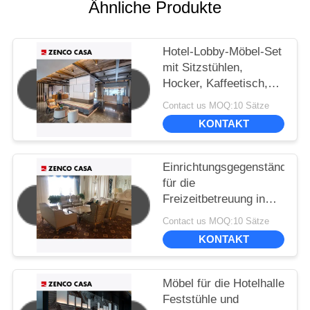
Ähnliche Produkte
Hotel-Lobby-Möbel-Set
mit Sitzstühlen,
Hocker, Kaffeetisch,
Sofa-Kissen
Contact us MOQ:10 Sätze
KONTAKT
Einrichtungsgegenstände
für die
Freizeitbetreuung in
der Hotelhalle im
Contact us MOQ:10 Sätze
europäischen Stil
KONTAKT
einschließlich Sofa
Möbel für die Hotelhalle
Feststühle und