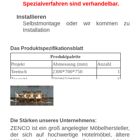
Spezialverfahren sind verhandelbar.
Installieren
Selbstmontage oder wir kommen zu
Installation
Das Produktspezifikationsblatt
Produktpalette
Projekt
Abmessung (mm)
Anzahl
Teetisch
2300*700*750
1
Teestuhl
700*650*800
6
Kaffeetisch
700*700*550
1
Die Stärken unseres Unternehmens:
ZENCO ist ein groß angelegter Möbelhersteller,
der sich auf hochwertige Hotelmöbel, ältere