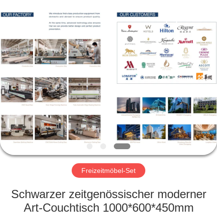
-
2026
ZENCO.
All
Rights
Reserved.
ZU
HAUSE
PRODUKTE
VIDEOS
VR-
SHOW
Freizeitmöbel-Set
Schwarzer zeitgenössischer moderner
ÜBER
Art-Couchtisch 1000*600*450mm