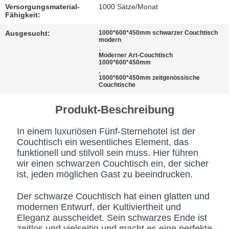
BESTIMMUNGEN
Versorgungsmaterial-
1000 Sätze/Monat
Fähigkeit:
Ausgesucht:
1000*600*450mm schwarzer Couchtisch
modern
,
Moderner Art-Couchtisch
1000*600*450mm
,
1000*600*450mm zeitgenössische
Couchtische
Produkt-Beschreibung
In einem luxuriösen Fünf-Sternehotel ist der
Couchtisch ein wesentliches Element, das
funktionell und stilvoll sein muss. Hier führen
wir einen schwarzen Couchtisch ein, der sicher
ist, jeden möglichen Gast zu beeindrucken.
Der schwarze Couchtisch hat einen glatten und
modernen Entwurf, der Kultiviertheit und
Eleganz ausscheidet. Sein schwarzes Ende ist
zeitlos und vielseitig und macht es eine perfekte