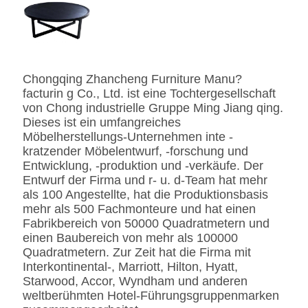
Harware
Hafele/Blum archie I
Hettich
Schaum
Hoher Densily-Schaum.
Chongqing Zhancheng Furniture Manu?
Gewebe
Leder-/echtes
facturin g Co., Ltd. ist eine Tochtergesellschaft
Leder-/Microfiber-Leder-
von Chong industrielle Gruppe Ming Jiang qing.
CA117 Standard oder
Dieses ist ein umfangreiches
BS5852 Standardire des
Möbelherstellungs-Unternehmen inte -
Gewebe-/PU beständig
kratzender Möbelentwurf, -forschung und
SS
Edelstahl #201 #304 #316,
Entwicklung, -produktion und -verkäufe. Der
bürstete oder
Entwurf der Firma und r- u. d-Team hat mehr
Spiegeloberfläche.
als 100 Angestellte, hat die Produktionsbasis
Fingerprintless
mehr als 500 Fachmonteure und hat einen
Verarbeitung
Fabrikbereich von 50000 Quadratmetern und
Marmor
Natürliches ausgeführt,
einen Baubereich von mehr als 100000
Kunde-spezifizierten
Quadratmetern. Zur Zeit hat die Firma mit
Interkontinental-, Marriott, Hilton, Hyatt,
Starwood, Accor, Wyndham und anderen
weltberühmten Hotel-Führungsgruppenmarken