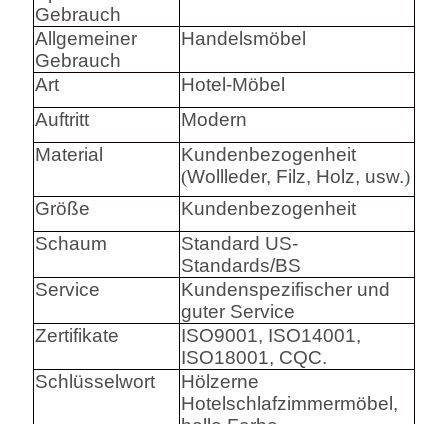
Gebrauch
Allgemeiner
Handelsmöbel
Gebrauch
Art
Hotel-Möbel
Auftritt
Modern
Material
Kundenbezogenheit
(
Wollleder, Filz, Holz, usw.
)
Größe
Kundenbezogenheit
Schaum
Standard US-
Standards/BS
Service
Kundenspezifischer und
guter Service
Zertifikate
ISO9001, ISO14001,
ISO18001, CQC.
Schlüsselwort
Hölzerne
Hotelschlafzimmermöbel,
helle Farbe