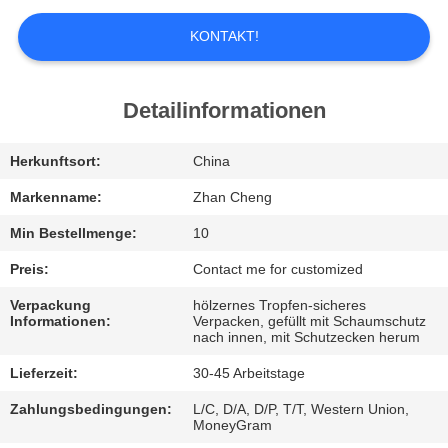
UNS
KONTAKT!
WERKSBESICHTIGUNG
Detailinformationen
QUALITÄTSKONTROLLE
Herkunftsort:
China
BITTE
Markenname:
Zhan Cheng
UM
Min Bestellmenge:
10
EIN
Preis:
Contact me for customized
ANGEBOT
Verpackung
hölzernes Tropfen-sicheres
Informationen:
Verpacken, gefüllt mit Schaumschutz
nach innen, mit Schutzecken herum
SITEMAP
Lieferzeit:
30-45 Arbeitstage
Zahlungsbedingungen:
L/C, D/A, D/P, T/T, Western Union,
DATENSCHUTZ-
MoneyGram