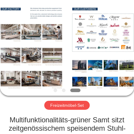
-
2026
ZENCO.
All
Rights
Reserved.
ZU
HAUSE
PRODUKTE
VIDEOS
VR-
SHOW
Freizeitmöbel-Set
Multifunktionalitäts-grüner Samt sitzt
ÜBER
zeitgenössischem speisendem Stuhl-