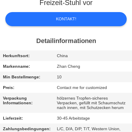
UNS
Freizeit-Stuhl vor
WERKSBESICHTIGUNG
KONTAKT!
QUALITÄTSKONTROLLE
Detailinformationen
BITTE
Herkunftsort:
China
UM
Markenname:
Zhan Cheng
EIN
Min Bestellmenge:
10
ANGEBOT
Preis:
Contact me for customized
Verpackung
hölzernes Tropfen-sicheres
Informationen:
Verpacken, gefüllt mit Schaumschutz
SITEMAP
nach innen, mit Schutzecken herum
Lieferzeit:
30-45 Arbeitstage
DATENSCHUTZ-
Zahlungsbedingungen:
L/C, D/A, D/P, T/T, Western Union,