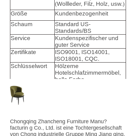
(
Wollleder, Filz, Holz, usw.
)
Größe
Kundenbezogenheit
Schaum
Standard US-
Standards/BS
Service
Kundenspezifischer und
guter Service
Zertifikate
ISO9001, ISO14001,
ISO18001, CQC.
Schlüsselwort
Hölzerne
Hotelschlafzimmermöbel,
helle Farbe
Harware
Hafele/Blum archie I
Hettich
Schaum
Hoher Densily-Schaum.
Chongqing Zhancheng Furniture Manu?
Gewebe
Leder-/echtes
facturin g Co., Ltd. ist eine Tochtergesellschaft
Leder-/Microfiber-Leder-
von Chong industrielle Gruppe Ming Jiang qing.
CA117 Standard oder