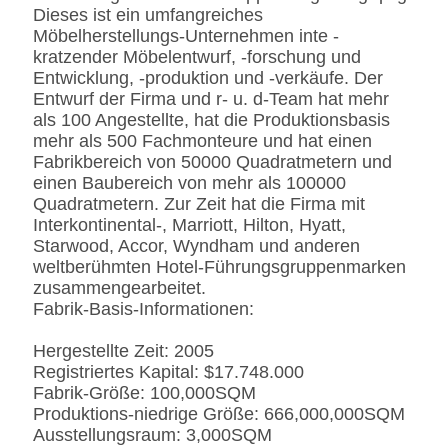
Dieses ist ein umfangreiches
BS5852 Standardire des
Möbelherstellungs-Unternehmen inte -
Gewebe-/PU beständig
kratzender Möbelentwurf, -forschung und
SS
Edelstahl #201 #304 #316,
Entwicklung, -produktion und -verkäufe. Der
bürstete oder
Entwurf der Firma und r- u. d-Team hat mehr
Spiegeloberfläche.
als 100 Angestellte, hat die Produktionsbasis
Fingerprintless
mehr als 500 Fachmonteure und hat einen
Verarbeitung
Fabrikbereich von 50000 Quadratmetern und
Marmor
Natürliches ausgeführt,
einen Baubereich von mehr als 100000
Kunde-spezifizierten
Quadratmetern. Zur Zeit hat die Firma mit
Interkontinental-, Marriott, Hilton, Hyatt,
Starwood, Accor, Wyndham und anderen
weltberühmten Hotel-Führungsgruppenmarken
zusammengearbeitet.
Fabrik-Basis-Informationen:
Hergestellte Zeit: 2005
Registriertes Kapital: $17.748.000
Fabrik-Größe: 100,000SQM
Produktions-niedrige Größe: 666,000,000SQM
Ausstellungsraum: 3,000SQM