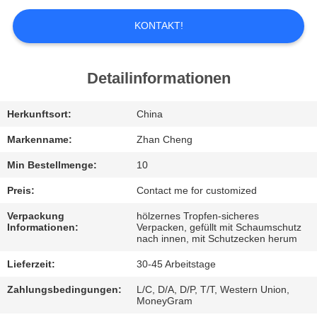
UNS
KONTAKT!
WERKSBESICHTIGUNG
Detailinformationen
QUALITÄTSKONTROLLE
Herkunftsort:
China
BITTE
Markenname:
Zhan Cheng
UM
Min Bestellmenge:
10
EIN
Preis:
Contact me for customized
ANGEBOT
Verpackung
hölzernes Tropfen-sicheres
Informationen:
Verpacken, gefüllt mit Schaumschutz
nach innen, mit Schutzecken herum
SITEMAP
Lieferzeit:
30-45 Arbeitstage
Zahlungsbedingungen:
L/C, D/A, D/P, T/T, Western Union,
DATENSCHUTZ-
MoneyGram