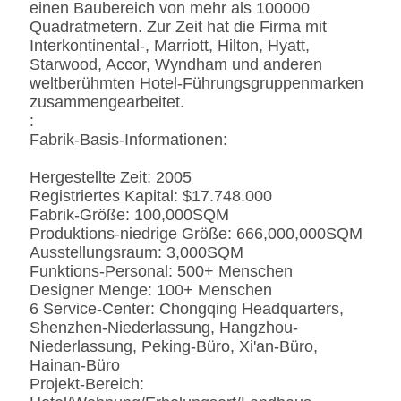
Fingerprintless
einen Baubereich von mehr als 100000
Verarbeitung
Quadratmetern. Zur Zeit hat die Firma mit
Marmor
Natürliches ausgeführt,
Interkontinental-, Marriott, Hilton, Hyatt,
Kunde-spezifizierten
Starwood, Accor, Wyndham und anderen
weltberühmten Hotel-Führungsgruppenmarken
zusammengearbeitet.
:
Fabrik-Basis-Informationen:
Hergestellte Zeit: 2005
Registriertes Kapital: $17.748.000
Fabrik-Größe: 100,000SQM
Produktions-niedrige Größe: 666,000,000SQM
Ausstellungsraum: 3,000SQM
Funktions-Personal: 500+ Menschen
Designer Menge: 100+ Menschen
6 Service-Center: Chongqing Headquarters,
Shenzhen-Niederlassung, Hangzhou-
Niederlassung, Peking-Büro, Xi'an-Büro,
Hainan-Büro
Projekt-Bereich: