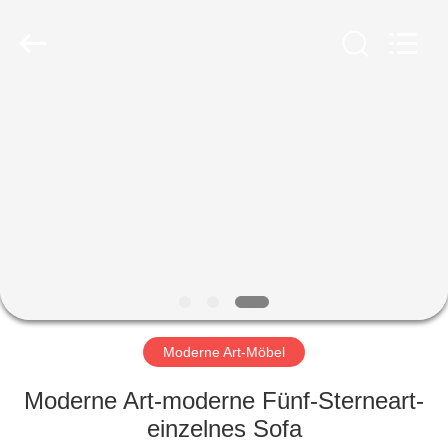
-
2026
ZENCO.
All
Rights
Reserved.
ZU
HAUSE
PRODUKTE
VIDEOS
VR-
SHOW
Moderne Art-Möbel
Moderne Art-moderne Fünf-Sterneart-
ÜBER
einzelnes Sofa