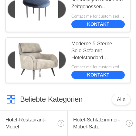
Zeitgenossen
gepolstert, Stühle
Contact me for customized MOQ:10
speisend 50*40*45cm
KONTAKT
Moderne 5-Sterne-
Solo-Sofa mit
Hotelstandard
830*870*980
Contact me for customized MOQ:10
KONTAKT
Beliebte Kategorien
Alle
Hotel-Restaurant-
Hotel-Schlafzimmer-
Möbel
Möbel-Satz