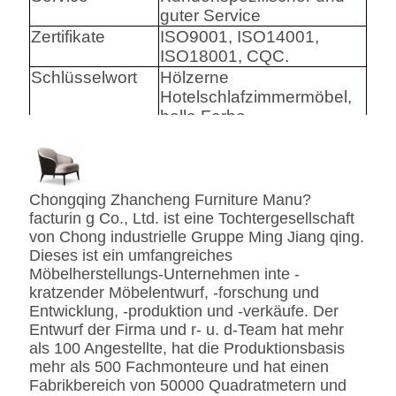
guter Service
Zertifikate
ISO9001, ISO14001,
ISO18001, CQC.
Schlüsselwort
Hölzerne
Hotelschlafzimmermöbel,
helle Farbe
Harware
Hafele/Blum archie I
Hettich
Chongqing Zhancheng Furniture Manu?
Schaum
Hoher Densily-Schaum.
facturin g Co., Ltd. ist eine Tochtergesellschaft
von Chong industrielle Gruppe Ming Jiang qing.
Gewebe
Leder-/echtes
Dieses ist ein umfangreiches
Leder-/Microfiber-Leder-
Möbelherstellungs-Unternehmen inte -
CA117 Standard oder
kratzender Möbelentwurf, -forschung und
BS5852 Standardire des
Entwicklung, -produktion und -verkäufe. Der
Gewebe-/PU beständig
Entwurf der Firma und r- u. d-Team hat mehr
SS
Edelstahl #201 #304 #316,
als 100 Angestellte, hat die Produktionsbasis
bürstete oder
mehr als 500 Fachmonteure und hat einen
Spiegeloberfläche.
Fabrikbereich von 50000 Quadratmetern und