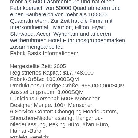
mehr als 500 Fachmonteure und hat einen
Marmor
Natürliches ausgeführt,
Fabrikbereich von 50000 Quadratmetern und
Kunde-spezifizierten
einen Baubereich von mehr als 100000
Quadratmetern. Zur Zeit hat die Firma mit
Interkontinental-, Marriott, Hilton, Hyatt,
Starwood, Accor, Wyndham und anderen
weltberühmten Hotel-Führungsgruppenmarken
zusammengearbeitet.
Fabrik-Basis-Informationen:
Hergestellte Zeit: 2005
Registriertes Kapital: $17.748.000
Fabrik-Größe: 100,000SQM
Produktions-niedrige Größe: 666,000,000SQM
Ausstellungsraum: 3,000SQM
Funktions-Personal: 500+ Menschen
Designer Menge: 100+ Menschen
6 Service-Center: Chongqing Headquarters,
Shenzhen-Niederlassung, Hangzhou-
Niederlassung, Peking-Büro, Xi'an-Büro,
Hainan-Büro
Projekt-Bereich: