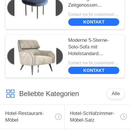
Zeitgenossen
gepolstert, Stühle
Contact me for customized MOQ:10
speisend 50*40*45cm
KONTAKT
Moderne 5-Sterne-
Solo-Sofa mit
Hotelstandard
830*870*980
Contact me for customized MOQ:10
KONTAKT
Beliebte Kategorien
Alle
Hotel-Restaurant-
Hotel-Schlafzimmer-
Möbel
Möbel-Satz