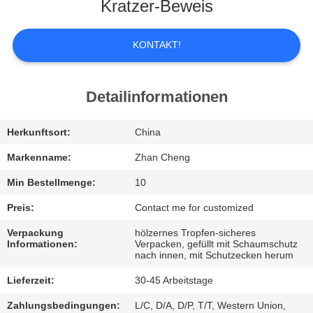
UNS
Kratzer-Beweis
WERKSBESICHTIGUNG
KONTAKT!
QUALITÄTSKONTROLLE
Detailinformationen
BITTE
Herkunftsort:
China
UM
Markenname:
Zhan Cheng
EIN
Min Bestellmenge:
10
ANGEBOT
Preis:
Contact me for customized
Verpackung
hölzernes Tropfen-sicheres
Informationen:
Verpacken, gefüllt mit Schaumschutz
SITEMAP
nach innen, mit Schutzecken herum
Lieferzeit:
30-45 Arbeitstage
DATENSCHUTZ-
Zahlungsbedingungen:
L/C, D/A, D/P, T/T, Western Union,