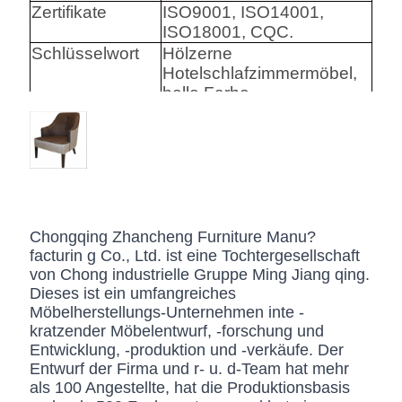
Zertifikate
ISO9001, ISO14001,
ISO18001, CQC.
Schlüsselwort
Hölzerne
Hotelschlafzimmermöbel,
helle Farbe
Harware
Hafele/Blum archie I
Hettich
Schaum
Hoher Densily-Schaum.
Gewebe
Leder-/echtes
Chongqing Zhancheng Furniture Manu?
Leder-/Microfiber-Leder-
facturin g Co., Ltd. ist eine Tochtergesellschaft
CA117 Standard oder
von Chong industrielle Gruppe Ming Jiang qing.
BS5852 Standardire des
Dieses ist ein umfangreiches
Gewebe-/PU beständig
Möbelherstellungs-Unternehmen inte -
SS
Edelstahl #201 #304 #316,
kratzender Möbelentwurf, -forschung und
bürstete oder
Entwicklung, -produktion und -verkäufe. Der
Spiegeloberfläche.
Entwurf der Firma und r- u. d-Team hat mehr
Fingerprintless
als 100 Angestellte, hat die Produktionsbasis
Verarbeitung