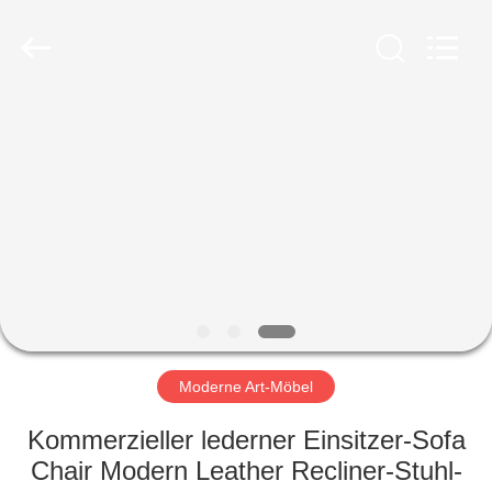
-
2026
ZENCO.
All
Rights
Reserved.
ZU
HAUSE
PRODUKTE
VIDEOS
VR-
SHOW
Moderne Art-Möbel
Kommerzieller lederner Einsitzer-Sofa
ÜBER
Chair Modern Leather Recliner-Stuhl-