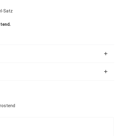
el-Satz
,
stend
 rostend