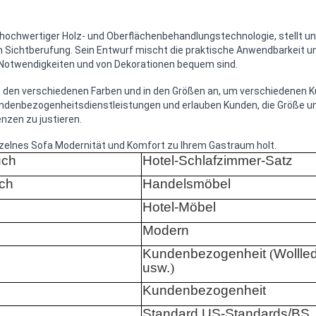
hochwertiger Holz- und Oberflächenbehandlungstechnologie, stellt uns
ch Sichtberufung. Sein Entwurf mischt die praktische Anwendbarkeit und
 Notwendigkeiten und von Dekorationen bequem sind.
in den verschiedenen Farben und in den Größen an, um verschiedenen K
undenbezogenheitsdienstleistungen und erlauben Kunden, die Größe u
nzen zu justieren.
nzelnes Sofa Modernität und Komfort zu Ihrem Gastraum holt.
uch
Hotel-Schlafzimmer-Satz
ch
Handelsmöbel
Hotel-Möbel
Modern
Kundenbezogenheit
(
Wollled
usw.
)
Kundenbezogenheit
Standard US-Standards/BS