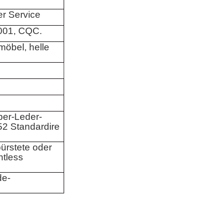
r Service
001, CQC.
öbel, helle
ber-Leder-
2 Standardire
ürstete oder
ntless
de-