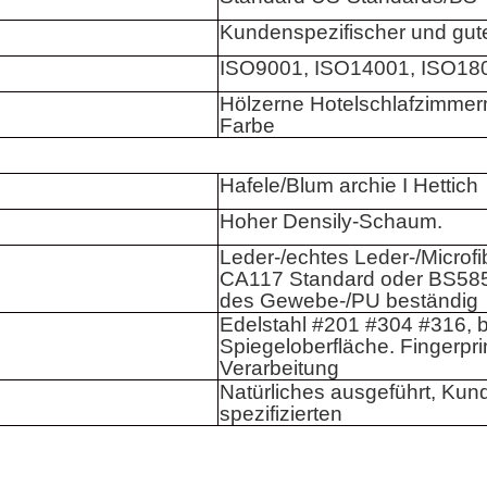
Kundenspezifischer und gute
ISO9001, ISO14001, ISO18
Hölzerne Hotelschlafzimmerm
Farbe
Hafele/Blum archie I Hettich
Hoher Densily-Schaum.
Leder-/echtes Leder-/Microfi
CA117 Standard oder BS585
des Gewebe-/PU beständig
Edelstahl #201 #304 #316, b
Spiegeloberfläche. Fingerpri
Verarbeitung
Natürliches ausgeführt, Kun
spezifizierten