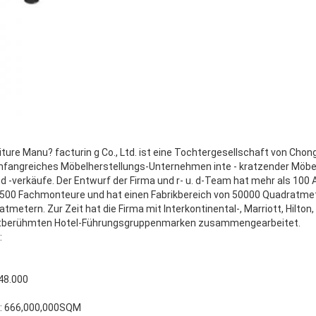
ure Manu? facturin g Co., Ltd. ist eine Tochtergesellschaft von Chong
 umfangreiches Möbelherstellungs-Unternehmen inte - kratzender Möbe
d -verkäufe. Der Entwurf der Firma und r- u. d-Team hat mehr als 100 A
 500 Fachmonteure und hat einen Fabrikbereich von 50000 Quadratme
metern. Zur Zeit hat die Firma mit Interkontinental-, Marriott, Hilton,
tberühmten Hotel-Führungsgruppenmarken zusammengearbeitet.
:
748.000
e: 666,000,000SQM