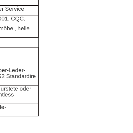
r Service
001, CQC.
öbel, helle
ber-Leder-
2 Standardire
ürstete oder
ntless
de-