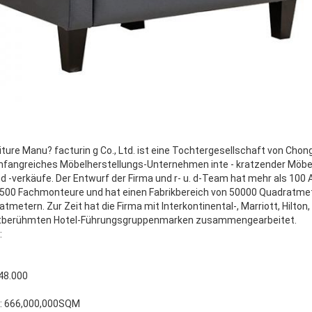
ure Manu? facturin g Co., Ltd. ist eine Tochtergesellschaft von Chong
 umfangreiches Möbelherstellungs-Unternehmen inte - kratzender Möbe
d -verkäufe. Der Entwurf der Firma und r- u. d-Team hat mehr als 100 A
 500 Fachmonteure und hat einen Fabrikbereich von 50000 Quadratme
metern. Zur Zeit hat die Firma mit Interkontinental-, Marriott, Hilton,
tberühmten Hotel-Führungsgruppenmarken zusammengearbeitet.
:
748.000
e: 666,000,000SQM