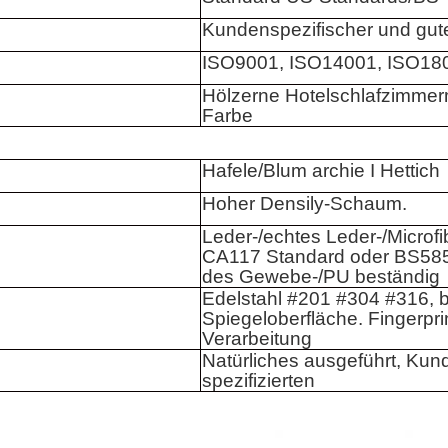
Kundenspezifischer und gute
ISO9001, ISO14001, ISO18
Hölzerne Hotelschlafzimmerm
Farbe
Hafele/Blum archie I Hettich
Hoher Densily-Schaum.
Leder-/echtes Leder-/Microfi
CA117 Standard oder BS585
des Gewebe-/PU beständig
Edelstahl #201 #304 #316, b
Spiegeloberfläche. Fingerpri
Verarbeitung
Natürliches ausgeführt, Kun
spezifizierten