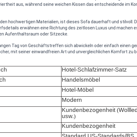
iviertheit aus, während seine weichen Kissen das entscheidende im K
en hochwertigen Materialien, ist dieses Sofa dauerhaft und stilvoll. 
rfsdetails erwähnen eine Richtung des zeitlosen Luxus und machen e
en Aufenthaltsraum oder Sitzecke.
langen Tag von Geschäftstreffen sich abwickeln oder einfach einen 
icher, mit seiner einwandfreien Art und unvergleichlichen Komfort zu 
uch
Hotel-Schlafzimmer-Satz
ch
Handelsmöbel
Hotel-Möbel
Modern
Kundenbezogenheit
(
Wollled
usw.
)
Kundenbezogenheit
Standard US-Standards/BS