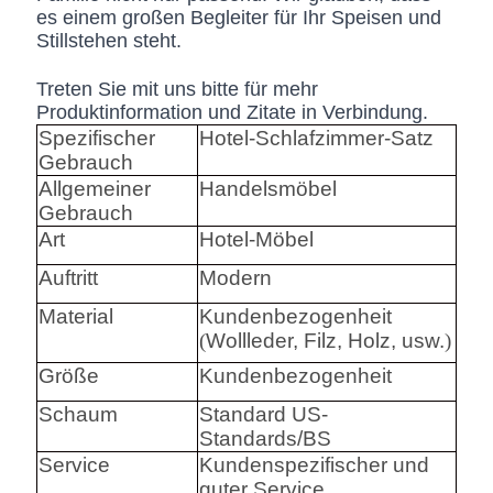
es einem großen Begleiter für Ihr Speisen und
Stillstehen steht.
Treten Sie mit uns bitte für mehr
Produktinformation und Zitate in Verbindung.
Spezifischer
Hotel-Schlafzimmer-Satz
Gebrauch
Allgemeiner
Handelsmöbel
Gebrauch
Art
Hotel-Möbel
Auftritt
Modern
Material
Kundenbezogenheit
(
Wollleder, Filz, Holz, usw.
)
Größe
Kundenbezogenheit
Schaum
Standard US-
Standards/BS
Service
Kundenspezifischer und
guter Service