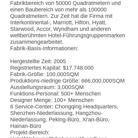
Verarbeitung
Fabrikbereich von 50000 Quadratmetern und
Marmor
Natürliches ausgeführt,
einen Baubereich von mehr als 100000
Kunde-spezifizierten
Quadratmetern. Zur Zeit hat die Firma mit
Interkontinental-, Marriott, Hilton, Hyatt,
Starwood, Accor, Wyndham und anderen
weltberühmten Hotel-Führungsgruppenmarken
zusammengearbeitet.
Fabrik-Basis-Informationen:
Hergestellte Zeit: 2005
Registriertes Kapital: $17.748.000
Fabrik-Größe: 100,000SQM
Produktions-niedrige Größe: 666,000,000SQM
Ausstellungsraum: 3,000SQM
Funktions-Personal: 500+ Menschen
Designer Menge: 100+ Menschen
6 Service-Center: Chongqing Headquarters,
Shenzhen-Niederlassung, Hangzhou-
Niederlassung, Peking-Büro, Xi'an-Büro,
Hainan-Büro
Projekt-Bereich: