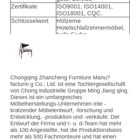
Zertifikate
ISO9001, ISO14001,
ISO18001, CQC.
Schlüsselwort
Hölzerne
Hotelschlafzimmermöbel,
helle Farbe
Harware
Hafele/Blum archie I
Hettich
Schaum
Hoher Densily-Schaum.
Chongqing Zhancheng Furniture Manu?
Gewebe
Leder-/echtes
facturin g Co., Ltd. ist eine Tochtergesellschaft
Leder-/Microfiber-Leder-
von Chong industrielle Gruppe Ming Jiang qing.
CA117 Standard oder
Dieses ist ein umfangreiches
BS5852 Standardire des
Möbelherstellungs-Unternehmen inte -
Gewebe-/PU beständig
kratzender Möbelentwurf, -forschung und
SS
Edelstahl #201 #304 #316,
Entwicklung, -produktion und -verkäufe. Der
bürstete oder
Entwurf der Firma und r- u. d-Team hat mehr
Spiegeloberfläche.
als 100 Angestellte, hat die Produktionsbasis
Fingerprintless
mehr als 500 Fachmonteure und hat einen