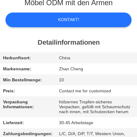
UNS
Möbel ODM mit den Armen
WERKSBESICHTIGUNG
KONTAKT!
QUALITÄTSKONTROLLE
Detailinformationen
BITTE
Herkunftsort:
China
UM
Markenname:
Zhan Cheng
EIN
Min Bestellmenge:
10
ANGEBOT
Preis:
Contact me for customized
Verpackung
hölzernes Tropfen-sicheres
Informationen:
Verpacken, gefüllt mit Schaumschutz
SITEMAP
nach innen, mit Schutzecken herum
Lieferzeit:
30-45 Arbeitstage
DATENSCHUTZ-
Zahlungsbedingungen:
L/C, D/A, D/P, T/T, Western Union,