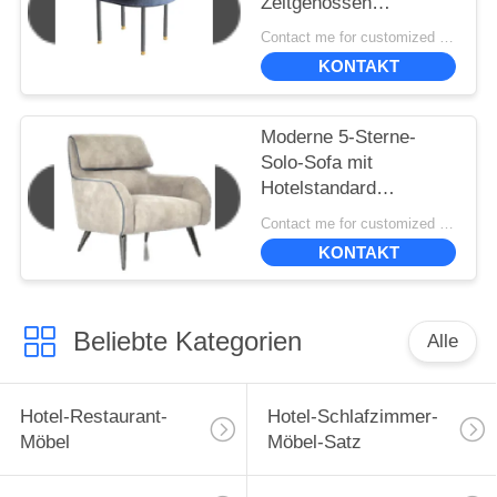
Zeitgenossen
gepolstert, Stühle
Contact me for customized MOQ:10
speisend 50*40*45cm
KONTAKT
Moderne 5-Sterne-
Solo-Sofa mit
Hotelstandard
830*870*980
Contact me for customized MOQ:10
KONTAKT
Beliebte Kategorien
Alle
Hotel-Restaurant-
Hotel-Schlafzimmer-
Möbel
Möbel-Satz