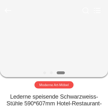
-
2026
ZENCO.
All
Rights
Reserved.
ZU
HAUSE
PRODUKTE
VIDEOS
VR-
SHOW
Moderne Art-Möbel
Lederne speisende Schwarzweiss-
ÜBER
Stühle 590*607mm Hotel-Restaurant-