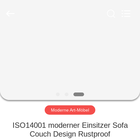
-
2026
ZENCO.
All
Rights
Reserved.
ZU
HAUSE
PRODUKTE
VIDEOS
VR-
SHOW
Moderne Art-Möbel
ISO14001 moderner Einsitzer Sofa
ÜBER
Couch Design Rustproof