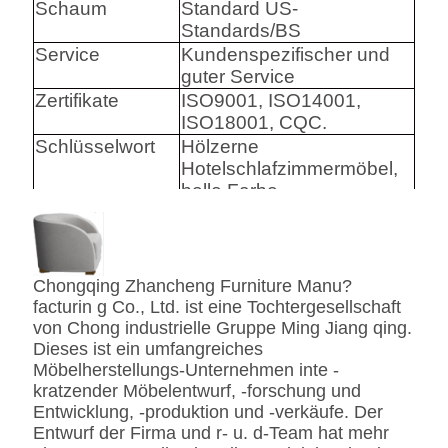
Schaum
Standard US-
Standards/BS
Service
Kundenspezifischer und
guter Service
Zertifikate
ISO9001, ISO14001,
ISO18001, CQC.
Schlüsselwort
Hölzerne
Hotelschlafzimmermöbel,
helle Farbe
Harware
Hafele/Blum archie I
Hettich
Chongqing Zhancheng Furniture Manu?
Schaum
Hoher Densily-Schaum.
facturin g Co., Ltd. ist eine Tochtergesellschaft
von Chong industrielle Gruppe Ming Jiang qing.
Gewebe
Leder-/echtes
Dieses ist ein umfangreiches
Leder-/Microfiber-Leder-
Möbelherstellungs-Unternehmen inte -
CA117 Standard oder
kratzender Möbelentwurf, -forschung und
BS5852 Standardire des
Entwicklung, -produktion und -verkäufe. Der
Gewebe-/PU beständig
Entwurf der Firma und r- u. d-Team hat mehr
SS
Edelstahl #201 #304 #316,