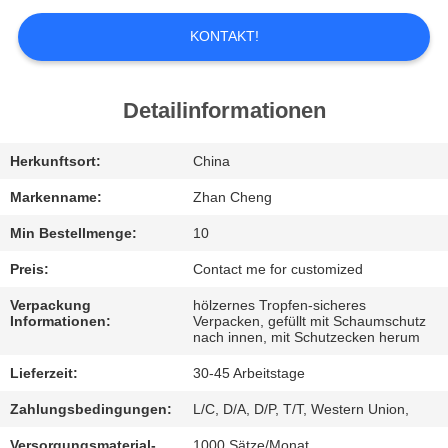
UNS
KONTAKT!
WERKSBESICHTIGUNG
Detailinformationen
QUALITÄTSKONTROLLE
Herkunftsort:
China
BITTE
Markenname:
Zhan Cheng
UM
Min Bestellmenge:
10
EIN
Preis:
Contact me for customized
ANGEBOT
Verpackung
hölzernes Tropfen-sicheres
Informationen:
Verpacken, gefüllt mit Schaumschutz
nach innen, mit Schutzecken herum
SITEMAP
Lieferzeit:
30-45 Arbeitstage
Zahlungsbedingungen:
L/C, D/A, D/P, T/T, Western Union,
DATENSCHUTZ-
Versorgungsmaterial-
1000 Sätze/Monat