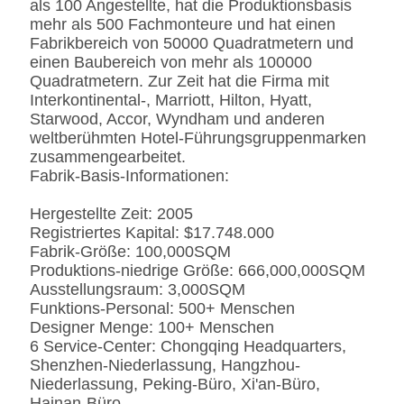
als 100 Angestellte, hat die Produktionsbasis
bürstete oder
mehr als 500 Fachmonteure und hat einen
Spiegeloberfläche.
Fabrikbereich von 50000 Quadratmetern und
Fingerprintless
einen Baubereich von mehr als 100000
Verarbeitung
Quadratmetern. Zur Zeit hat die Firma mit
Marmor
Natürliches ausgeführt,
Interkontinental-, Marriott, Hilton, Hyatt,
Kunde-spezifizierten
Starwood, Accor, Wyndham und anderen
weltberühmten Hotel-Führungsgruppenmarken
zusammengearbeitet.
Fabrik-Basis-Informationen:
Hergestellte Zeit: 2005
Registriertes Kapital: $17.748.000
Fabrik-Größe: 100,000SQM
Produktions-niedrige Größe: 666,000,000SQM
Ausstellungsraum: 3,000SQM
Funktions-Personal: 500+ Menschen
Designer Menge: 100+ Menschen
6 Service-Center: Chongqing Headquarters,
Shenzhen-Niederlassung, Hangzhou-
Niederlassung, Peking-Büro, Xi'an-Büro,
Hainan-Büro