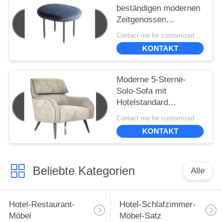
beständigen modernen
Zeitgenossen
gepolstert, Stühle
Contact me for customized MOQ:10
speisend 50*40*45cm
KONTAKT
Moderne 5-Sterne-
Solo-Sofa mit
Hotelstandard
830*870*980
Contact me for customized MOQ:10
KONTAKT
Beliebte Kategorien
Alle
Hotel-Restaurant-
Hotel-Schlafzimmer-
Möbel
Möbel-Satz