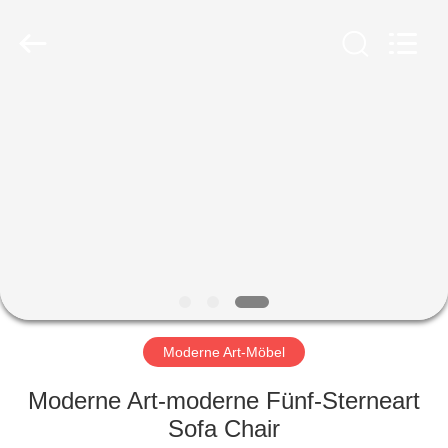
-
2026
ZENCO.
All
Rights
Reserved.
ZU
HAUSE
PRODUKTE
VIDEOS
VR-
SHOW
Moderne Art-Möbel
Moderne Art-moderne Fünf-Sterneart
ÜBER
Sofa Chair