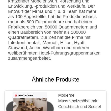
kratzender Möbelentwurf, -forschung und
BS5852 Standardire des
Entwicklung, -produktion und -verkäufe. Der
Gewebe-/PU beständig
Entwurf der Firma und r- u. d-Team hat mehr
SS
Edelstahl #201 #304 #316,
als 100 Angestellte, hat die Produktionsbasis
bürstete oder
mehr als 500 Fachmonteure und hat einen
Spiegeloberfläche.
Fabrikbereich von 50000 Quadratmetern und
Fingerprintless
einen Baubereich von mehr als 100000
Verarbeitung
Quadratmetern. Zur Zeit hat die Firma mit
Marmor
Natürliches ausgeführt,
Interkontinental-, Marriott, Hilton, Hyatt,
Kunde-spezifizierten
Starwood, Accor, Wyndham und anderen
weltberühmten Hotel-Führungsgruppenmarken
zusammengearbeitet.
Ähnliche Produkte
Moderne
Massivholzmöbel mit
Couchtisch und Sessel