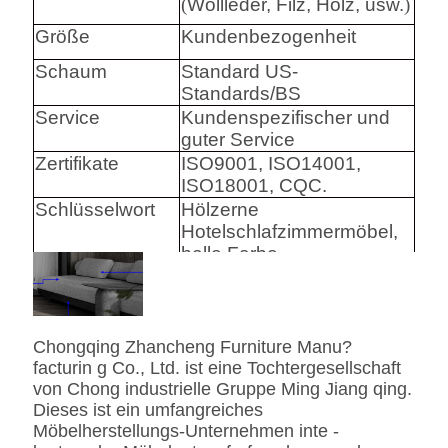
(
Wollleder, Filz, Holz, usw.
)
Größe
Kundenbezogenheit
Schaum
Standard US-
Standards/BS
Service
Kundenspezifischer und
guter Service
Zertifikate
ISO9001, ISO14001,
ISO18001, CQC.
Schlüsselwort
Hölzerne
Hotelschlafzimmermöbel,
helle Farbe
Harware
Hafele/Blum archie I
Hettich
Chongqing Zhancheng Furniture Manu?
Schaum
Hoher Densily-Schaum.
facturin g Co., Ltd. ist eine Tochtergesellschaft
von Chong industrielle Gruppe Ming Jiang qing.
Gewebe
Leder-/echtes
Dieses ist ein umfangreiches
Leder-/Microfiber-Leder-
Möbelherstellungs-Unternehmen inte -
CA117 Standard oder