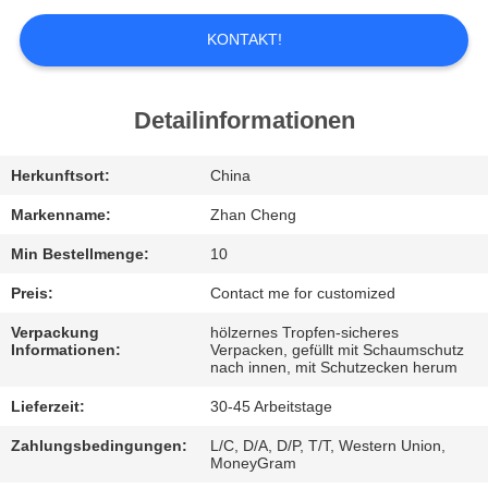
UNS
KONTAKT!
WERKSBESICHTIGUNG
Detailinformationen
QUALITÄTSKONTROLLE
Herkunftsort:
China
BITTE
Markenname:
Zhan Cheng
UM
Min Bestellmenge:
10
EIN
Preis:
Contact me for customized
ANGEBOT
Verpackung
hölzernes Tropfen-sicheres
Informationen:
Verpacken, gefüllt mit Schaumschutz
nach innen, mit Schutzecken herum
SITEMAP
Lieferzeit:
30-45 Arbeitstage
Zahlungsbedingungen:
L/C, D/A, D/P, T/T, Western Union,
DATENSCHUTZ-
MoneyGram