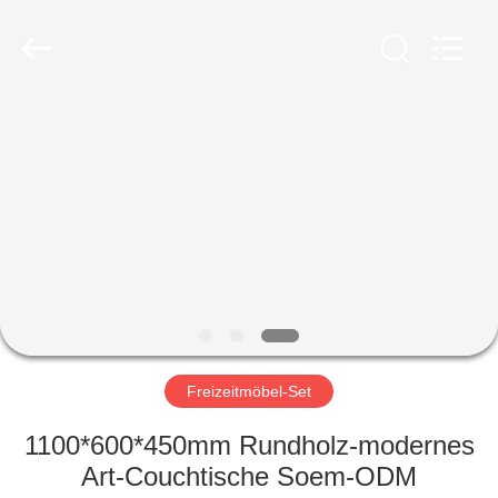
-
2026
ZENCO.
All
Rights
Reserved.
ZU
HAUSE
PRODUKTE
VIDEOS
VR-
SHOW
Freizeitmöbel-Set
1100*600*450mm Rundholz-modernes
ÜBER
Art-Couchtische Soem-ODM