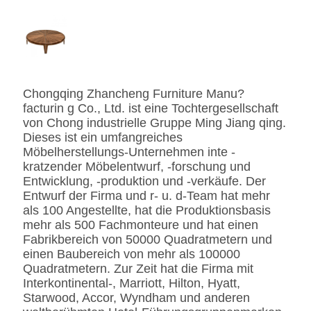
Harware
Hafele/Blum archie I
Hettich
Schaum
Hoher Densily-Schaum.
Chongqing Zhancheng Furniture Manu?
Gewebe
Leder-/echtes
facturin g Co., Ltd. ist eine Tochtergesellschaft
Leder-/Microfiber-Leder-
von Chong industrielle Gruppe Ming Jiang qing.
CA117 Standard oder
Dieses ist ein umfangreiches
BS5852 Standardire des
Möbelherstellungs-Unternehmen inte -
Gewebe-/PU beständig
kratzender Möbelentwurf, -forschung und
SS
Edelstahl #201 #304 #316,
Entwicklung, -produktion und -verkäufe. Der
bürstete oder
Entwurf der Firma und r- u. d-Team hat mehr
Spiegeloberfläche.
als 100 Angestellte, hat die Produktionsbasis
Fingerprintless
mehr als 500 Fachmonteure und hat einen
Verarbeitung
Fabrikbereich von 50000 Quadratmetern und
Marmor
Natürliches ausgeführt,
einen Baubereich von mehr als 100000
Kunde-spezifizierten
Quadratmetern. Zur Zeit hat die Firma mit
Interkontinental-, Marriott, Hilton, Hyatt,
Starwood, Accor, Wyndham und anderen