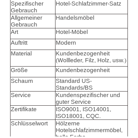
Spezifischer
Hotel-Schlafzimmer-Satz
Gebrauch
Allgemeiner
Handelsmöbel
Gebrauch
Art
Hotel-Möbel
Auftritt
Modern
Material
Kundenbezogenheit
(
Wollleder, Filz, Holz, usw.
)
Größe
Kundenbezogenheit
Schaum
Standard US-
Standards/BS
Service
Kundenspezifischer und
guter Service
Zertifikate
ISO9001, ISO14001,
ISO18001, CQC.
Schlüsselwort
Hölzerne
Hotelschlafzimmermöbel,
helle Farbe