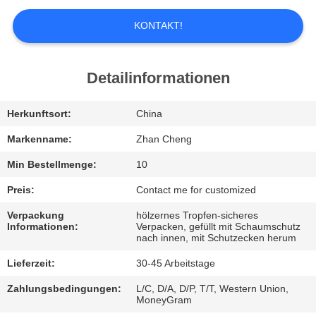
UNS
KONTAKT!
WERKSBESICHTIGUNG
Detailinformationen
QUALITÄTSKONTROLLE
Herkunftsort:
China
BITTE
Markenname:
Zhan Cheng
UM
Min Bestellmenge:
10
EIN
Preis:
Contact me for customized
ANGEBOT
Verpackung
hölzernes Tropfen-sicheres
Informationen:
Verpacken, gefüllt mit Schaumschutz
nach innen, mit Schutzecken herum
SITEMAP
Lieferzeit:
30-45 Arbeitstage
Zahlungsbedingungen:
L/C, D/A, D/P, T/T, Western Union,
DATENSCHUTZ-
MoneyGram